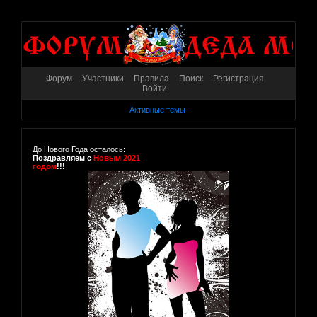
Форум
Участники
Правила
Поиск
Регистрация
Войти
Активные темы
До Нового Года осталось:
Поздравляем с
Новым 2021
годом
!!!