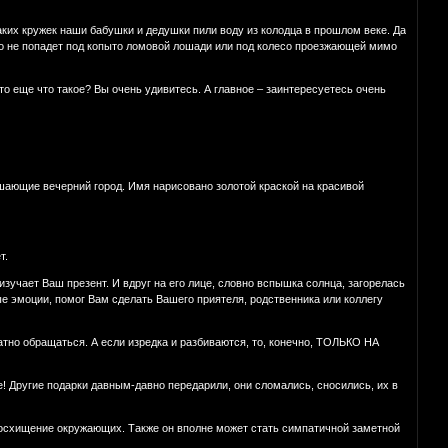
 таких кружек наши бабушки и дедушки пили воду из колодца в прошлом веке. Да
ко не попадет под копыто ломовой лошади или под колесо проезжающей мимо
Это еще что такое? Вы очень удивитесь. А главное – заинтересуетесь очень
шающие вечерний город. Имя нарисовано золотой краской на красивой
т.
изучает Ваш презент. И вдруг на его лице, словно вспышка солнца, загорелась
е эмоции, помог Вам сделать Вашего приятеля, родственника или коллегу
атно обращаться. А если изредка и разбиваются, то, конечно, ТОЛЬКО НА
.
е! Другие подарки давным-давно передарили, они сломались, сносились, их в
восхищение окружающих. Также он вполне может стать симпатичной заметной