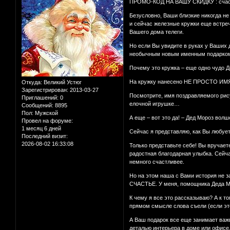
ПРОМО-КОД НА ВАШУ СКИДКУ : счас
Безусловно, Ваши близкие никогда не 
и сейчас железные кружки еще встреч
Вашего дома телеги.
Но если Вы увидите в руках у Ваших д
необычным новым именным подарком о
Почему это кружка – еще одно чудо 
На кружку нанесено НЕ ПРОСТО ИМЯ 
Откуда:
Великий Устюг
Зарегистрирован
: 2013-03-27
Посмотрите, имя поздравляемого рис
Приглашений:
0
елочной игрушке…
Сообщений:
8895
Пол:
Мужской
А еще – вот это да! – Дед Мороз во
Провел на форуме:
1 месяц 6 дней
Сейчас я представляю, как Вы любует
Последний визит:
2026-08-02 16:33:08
Только представьте себе! Вы вручает
радостная благодарная улыбка. Сейч
немного счастливее.
Но на этом наша с Вами история не з
СЧАСТЬЕ. У меня, помощника Деда Мор
К чему я все это рассказываю? А к т
прямом смысле слова съели (если это
А Ваш подарок все еще занимает важ
деталью интерьера в доме или офисе