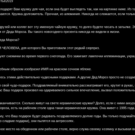
тье2019
подарят Вам кружку для чая, если она будет выглядеть так, как на картинке ниже. Из
аются. Кружка-долгожитель. Прочная, из алюминия. Никогда не сломается, если толь
рузей или коллег вот эту именную чайную кружку, то долго будете чесать в затылке. 
т Деда Мороза. Вы такого новогоднего презента никогда не видели в жизни.
Деда Мороза?
ЧЕЛОВЕКА, для которого Вы приготовили этот редкий сюрприз.
уют снежинки во время первого снегопада. Его зажигают лампочки иллюминации, укра
лшебным образом изобразил ИМЯ на красном сочном яблоке.
есь этими действительно чудесными подарками. А другие Дед Мороз просто не создае
е свой чудо-подарок. Поздравляемый внимательно рассматривает его, крутит в руках, 
ас Ваш подарок произвел на одариваемого сильное впечатление, вызвал положительны
аканчивается. Сколько живут на свете керамические кружки? Долго, если с ними аккур
оза, есть на рабочем столе одна такая керамическая кружка. Она живет с 1995 года
ому, что Ваш подарок будет радовать поздравляемого долгие годы. Вы только подумайт
 сладкие подарки), они пылятся на антресолях.
ное место на обеденном или рабочем столе, верно служа своему хозяину и вызывая 
.