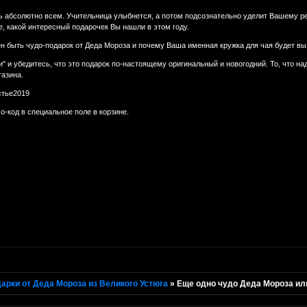
 абсолютно всем. Учительница улыбнется, а потом подсознательно уделит Вашему ре
е, какой интересный подарочек Вы нашли в этом году.
ен быть чудо-подарок от Деда Мороза и почему Ваша именная кружка для чая будет в
" и убедитесь, что это подарок по-настоящему оригинальный и новогодний. То, что на
газина.
тье2019
-код в специальное поле в корзине.
арки от Деда Мороза из Великого Устюга
»
Еще одно чудо Деда Мороза ил