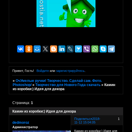
Привет, Гость!
Войдите
или
зарегистрируйтесь
.
»
ОчУмелые ручки! Творчество. Сделай сам. Фото.
Photoshop/
»
Творчество для Нового Года скачать
»
Камин
из коробки:) Идея для декора
Страница:
1
Камин из коробки:) Идея для декора
Поделиться
2018-
1
dedmoroz
11-12 15:04:05
Администратор
Камин из коробки:) Идея для