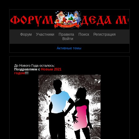
Форум
Участники
Правила
Поиск
Регистрация
Войти
Активные темы
До Нового Года осталось:
Поздравляем с
Новым 2021
годом
!!!