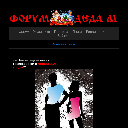
Форум
Участники
Правила
Поиск
Регистрация
Войти
Активные темы
До Нового Года осталось:
Поздравляем с
Новым 2021
годом
!!!