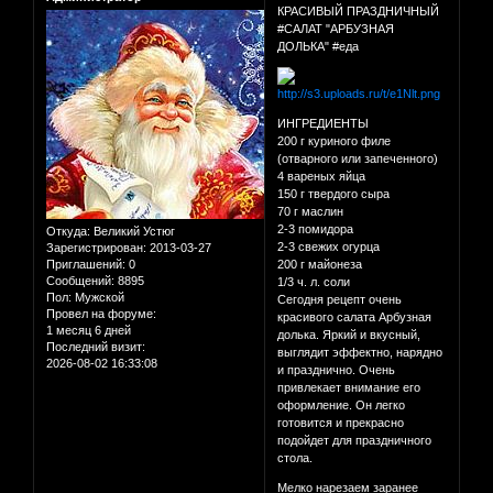
КРАСИВЫЙ ПРАЗДНИЧНЫЙ
#САЛАТ "АРБУЗНАЯ
ДОЛЬКА" #еда
ИНГРЕДИЕНТЫ
200 г куриного филе
(отварного или запеченного)
4 вареных яйца
150 г твердого сыра
70 г маслин
2-3 помидора
Откуда:
Великий Устюг
2-3 свежих огурца
Зарегистрирован
: 2013-03-27
Приглашений:
0
200 г майонеза
Сообщений:
8895
1/3 ч. л. соли
Пол:
Мужской
Сегодня рецепт очень
Провел на форуме:
красивого салата Арбузная
1 месяц 6 дней
долька. Яркий и вкусный,
Последний визит:
выглядит эффектно, нарядно
2026-08-02 16:33:08
и празднично. Очень
привлекает внимание его
оформление. Он легко
готовится и прекрасно
подойдет для праздничного
стола.
Мелко нарезаем заранее