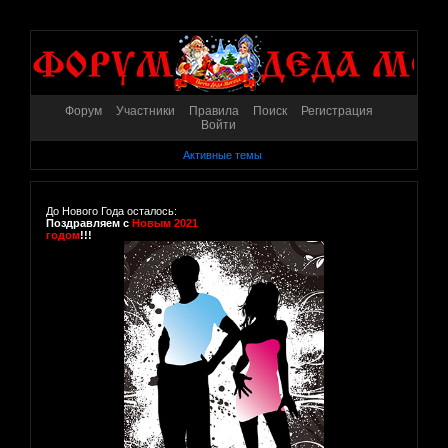
Форум
Участники
Правила
Поиск
Регистрация
Войти
Активные темы
До Нового Года осталось:
Поздравляем с
Новым 2021
годом
!!!