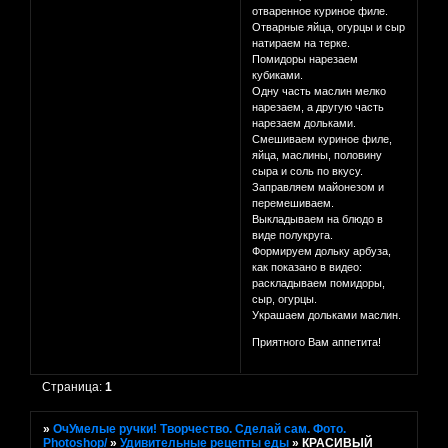
отваренное куриное филе.
Отварные яйца, огурцы и сыр
натираем на терке.
Помидоры нарезаем
кубиками.
Одну часть маслин мелко
нарезаем, а другую часть
нарезаем дольками.
Смешиваем куриное филе,
яйца, маслины, половину
сыра и соль по вкусу.
Заправляем майонезом и
перемешиваем.
Выкладываем на блюдо в
виде полукруга.
Формируем дольку арбуза,
как показано в видео:
раскладываем помидоры,
сыр, огурцы.
Украшаем дольками маслин.
Приятного Вам аппетита!
Страница:
1
»
ОчУмелые ручки! Творчество. Сделай сам. Фото.
Photoshop/
»
Удивительные рецепты еды
»
КРАСИВЫЙ