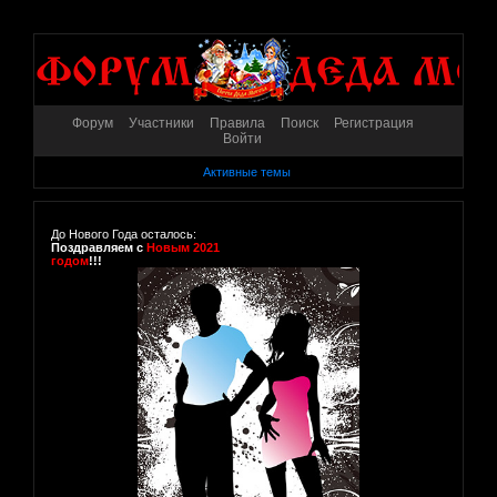
Форум
Участники
Правила
Поиск
Регистрация
Войти
Активные темы
До Нового Года осталось:
Поздравляем с
Новым 2021
годом
!!!