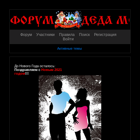
Форум
Участники
Правила
Поиск
Регистрация
Войти
Активные темы
До Нового Года осталось:
Поздравляем с
Новым 2021
годом
!!!