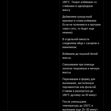
180°C. Творог взбиваем со
сливками в однородную
массу
Добавляем кукурузный
крахмал и снова взбиваем
Если не поленимся и протрем
через сито, то будет еще
нежнее)
В отдельной емкости
соединяем яйца с сахаром и
ванилином.
Взбиваем до пышной белой
массы.
Смешиваем при помощи
лопатки творожную и яичную
массы
Переливаем в форму для
выпекания, застеленную
пергаментом или фольгой.
Ставим в разогретую до
180°C духовку на 30 минут
После уменьшаем
температуру до 150°C и
выпекаем еще 25–30 минут.