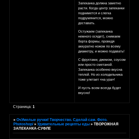
Запеканка должна заметно
расти. Когда центр запеканки
поднимется и слегка
подрумянится, можно
доставать.
Остужаем (запеканка
немного осядет), снимаем
борта формы, проведя
аккуратно ножом по всему
диаметру, и можно подавать!
С фруктами, джемом, соусом
или просто сметаной.
Запеканка особенно вкусна
теплой. Но из холодильника
тоже улетает «на ура»!
И пусть всем всегда будет
вкусно!
Страница:
1
»
ОчУмелые ручки! Творчество. Сделай сам. Фото.
Photoshop/
»
Удивительные рецепты еды
»
ТВОРОЖНАЯ
ЗАПЕКАНКА-СУФЛЕ