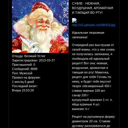
СУФЛЕ - НЕЖНАЯ,
ВОЗДУШНАЯ, АРОМАТНАЯ
И ТАЮЩАЯ ВО РТУ!
Идеальная творожная
запеканка!
Очередной раз выслушав от
своей мамы, что у нее снова
не получилась запеканка, я
Откуда:
Великий Устюг
пообещала ей идеальный
Зарегистрирован
: 2013-03-27
рецепт! Вот она: нежная,
Приглашений:
0
воздушная, ароматная и
Сообщений:
8896
тающая во рту! Мамочка,
Пол:
Мужской
рецепт для тебя! Готовь по
Провел на форуме:
нему, и будет тебе вкусно!
1 месяц 6 дней
Последний визит:
творог обезжиренный 450 г
Вчера 15:53:29
сливки жирные 100 мл
сахар 100 г
кукурузный крахмал 1 ст. л.
яйца куриные 4 шт.
ванилин ½ г
Рецепт на разъемную форму
диаметром 20 см. Ставим
духовку разогреваться до