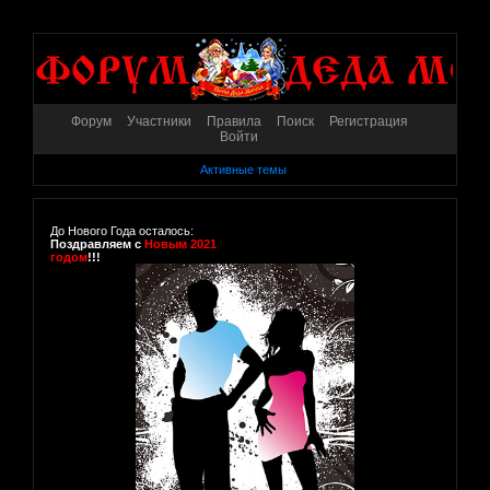
Форум
Участники
Правила
Поиск
Регистрация
Войти
Активные темы
До Нового Года осталось:
Поздравляем с
Новым 2021
годом
!!!