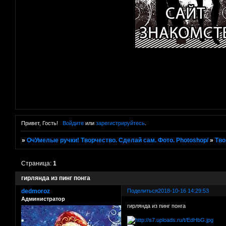
Привет, Гость!
Войдите
или
зарегистрируйтесь
.
»
ОчУмелые ручки! Творчество. Сделай сам. Фото. Photoshop/
»
Тво
Страница:
1
гирлянда из пинг понга
dedmoroz
Поделиться
2018-10-16 14:29:53
Администратор
гирлянда из пинг понга