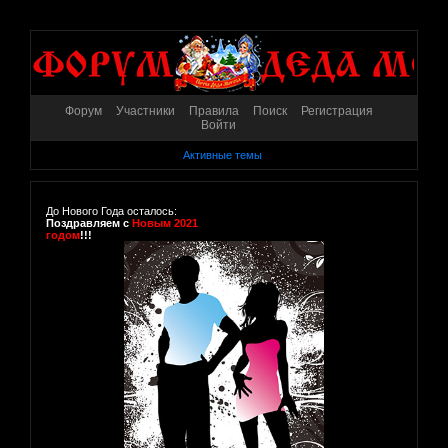
Форум
Участники
Правила
Поиск
Регистрация
Войти
Активные темы
До Нового Года осталось:
Поздравляем с
Новым 2021
годом
!!!