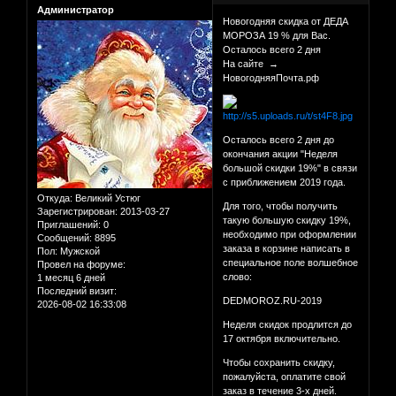
Администратор
Новогодняя скидка от ДЕДА
МОРОЗА 19 % для Вас.
Осталось всего 2 дня
На сайте →
НовогодняяПочта.рф
Осталось всего 2 дня до
окончания акции "Неделя
большой скидки 19%" в связи
с приближением 2019 года.
Откуда:
Великий Устюг
Для того, чтобы получить
Зарегистрирован
: 2013-03-27
такую большую скидку 19%,
Приглашений:
0
необходимо при оформлении
Сообщений:
8895
заказа в корзине написать в
Пол:
Мужской
специальное поле волшебное
Провел на форуме:
слово:
1 месяц 6 дней
Последний визит:
DEDMOROZ.RU-2019
2026-08-02 16:33:08
Неделя скидок продлится до
17 октября включительно.
Чтобы сохранить скидку,
пожалуйста, оплатите свой
заказ в течение 3-х дней.