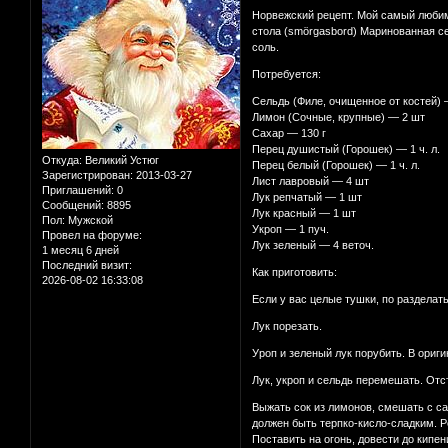
Норвежский рецепт. Мой самый любимы
стола (smörgasbord) Маринованная се
соль.
Потребуется:
Сельдь (Филе, очищенное от костей) 
Лимон (Сочные, крупные) — 2 шт
Сахар — 130 г
Перец душистый (Горошек) — 1 ч. л.
Откуда:
Великий Устюг
Перец белый (Горошек) — 1 ч. л.
Зарегистрирован
: 2013-03-27
Лист лавровый — 4 шт
Приглашений:
0
Лук репчатый — 1 шт
Сообщений:
8895
Лук красный — 1 шт
Пол:
Мужской
Укроп — 1 пуч.
Провел на форуме:
Лук зеленый — 4 веточ.
1 месяц 6 дней
Последний визит:
Как приготовить:
2026-08-02 16:33:08
Если у вас целые тушки, по разделать
Лук порезать.
Уроп и зеленый лук порубить. В ориги
Лук, укроп и сельдь перемешать. Отст
Выжать сок из лимонов, смешать с са
должен быть терпко-кисло-сладким. Р
Поставить на огонь, довести до кипен