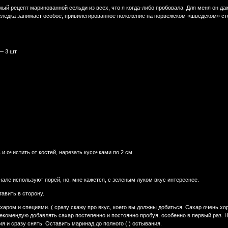
й рецепт маринованной сельди из всех, что я когда-либо пробовала. Для меня он да
ледка занимает особое, привилегированное положение на норвежском «шведском» стол
— 3 шт
 и очистить от костей, нарезать кусочками по 2 см.
нале используют порей, но, мне кажется, с зеленым луком вкус интереснее.
авить в сторону.
харом и специями. ( сразу скажу про вкус, коего вы должны добиться. Сахар очень х
екомендую добавлять сахар постепенно и постоянно пробуя, особенно в первый раз. Н
ия и сразу снять. Оставить маринад до полного (!) остывания.