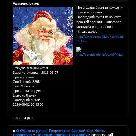
Администратор
Новогодний букет из конфет -
простой вариант
Новогодний букет из конфет -
простой вариант. Пошаговая
методика изготовления
Читать далее →
http://www.denschikov.com/page-
33.html
Откуда:
Великий Устюг
Зарегистрирован
: 2013-03-27
Приглашений:
0
Сообщений:
8895
Пол:
Мужской
Провел на форуме:
1 месяц 6 дней
Последний визит:
2026-08-02 16:33:08
Страница:
1
»
ОчУмелые ручки! Творчество. Сделай сам. Фото.
Photoshop/
»
Поделки, творчество и идеи
»
Новогодний