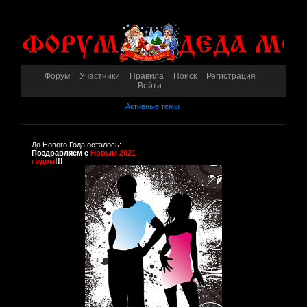
Форум
Участники
Правила
Поиск
Регистрация
Войти
Активные темы
До Нового Года осталось:
Поздравляем с
Новым 2021
годом
!!!