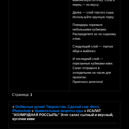
майонезную сеточку. Соль и
перец — по вкусу.
Далее — слой тертого сыра.
Используйте крупную терку.
Помидоры порежьте
небольшими кубиками.
Распределите их по сырному
слою.
Следующий слой — тертые
яйца и майонез.
И последний слой —
порезанные кубиками киви.
Салат отправьте в
холодильник на часик для
пропитки.
Приятного аппетита!
Страница:
1
»
ОчУмелые ручки! Творчество. Сделай сам. Фото.
Photoshop/
»
Удивительные рецепты еды
»
#САЛАТ
"ИЗУМРУДНАЯ РОССЫПЬ" Этот салат сытный и вкусный,
кусочки киви