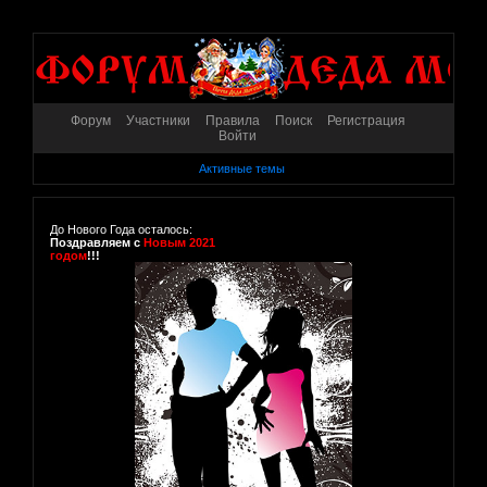
Форум
Участники
Правила
Поиск
Регистрация
Войти
Активные темы
До Нового Года осталось:
Поздравляем с
Новым 2021
годом
!!!