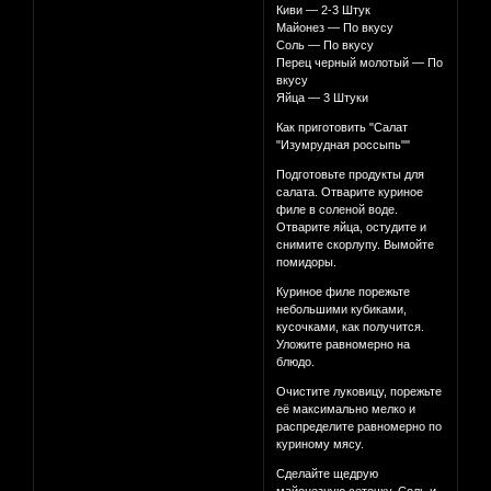
Киви — 2-3 Штук
Майонез — По вкусу
Соль — По вкусу
Перец черный молотый — По
вкусу
Яйца — 3 Штуки
Как приготовить "Салат
"Изумрудная россыпь""
Подготовьте продукты для
салата. Отварите куриное
филе в соленой воде.
Отварите яйца, остудите и
снимите скорлупу. Вымойте
помидоры.
Куриное филе порежьте
небольшими кубиками,
кусочками, как получится.
Уложите равномерно на
блюдо.
Очистите луковицу, порежьте
её максимально мелко и
распределите равномерно по
куриному мясу.
Сделайте щедрую