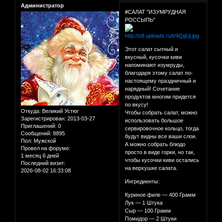
Администратор
#САЛАТ "ИЗУМРУДНАЯ
РОССЫПЬ"
Этот салат сытный и
вкусный, кусочки киви
напоминают изумруды,
благодаря этому салат по-
настоящему праздничный и
нарядный! Сочетание
продуктов многим придется
по вкусу!
Откуда:
Великий Устюг
Чтобы собрать салат, можно
Зарегистрирован
: 2013-03-27
использовать большое
Приглашений:
0
сервировочное кольцо, тогда
Сообщений:
8895
будут видны все ваши слои.
Пол:
Мужской
А можно собрать блюдо
Провел на форуме:
просто в виде горки, но так,
1 месяц 6 дней
чтобы кусочки киви остались
Последний визит:
на верхушке салата.
2026-08-02 16:33:08
Ингредиенты:
Куриное филе — 400 Грамм
Лук — 1 Штука
Сыр — 100 Грамм
Помидор — 2 Штуки