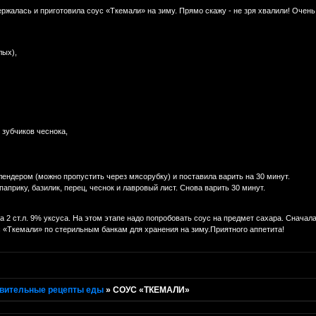
ержалась и приготовила соус «Ткемали» на зиму. Прямо скажу - не зря хвалили! Очень
лых),
 зубчиков чеснока,
ендером (можно пропустить через мясорубку) и поставила варить на 30 минут.
паприку, базилик, перец, чеснок и лавровый лист. Снова варить 30 минут.
а 2 ст.л. 9% уксуса. На этом этапе надо попробовать соус на предмет сахара. Сначала
 «Ткемали» по стерильным банкам для хранения на зиму.Приятного аппетита!
вительные рецепты еды
»
СОУС «ТКЕМАЛИ»