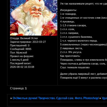
Уж так нахваливали рецепт, что не уд
Ингредиенты:
1 кг помидор,
1 кг очищенных от косточек слив (кис
4 луковицы,
1-1,5 стакана сахара,
1 ст.л. соли,
1 ст.л. паприки,
1 ст.л. сушеного базилика,
Откуда:
Великий Устюг
1 ч.л. черного молотого перца,
Зарегистрирован
: 2013-03-27
5 измельченных (через чеснокодавку)
Приглашений:
0
2 лавровых листа,
Сообщений:
8895
2 ст.л. 9% уксуса.
Пол:
Мужской
Как приготовить:
Провел на форуме:
1 месяц 6 дней
Помидоры, сливы и лук измельчила бл
Последний визит:
Через полчаса добавила сахар, соль, 
2026-08-02 16:33:08
Соус ткемали пошагово
Далее убрала лавровый лист, добавил
Поварила ещё 5 минут и разлила соус
Страница:
1
»
ОчУмелые ручки! Творчество. Сделай сам. Фото. Photoshop/
»
Уди