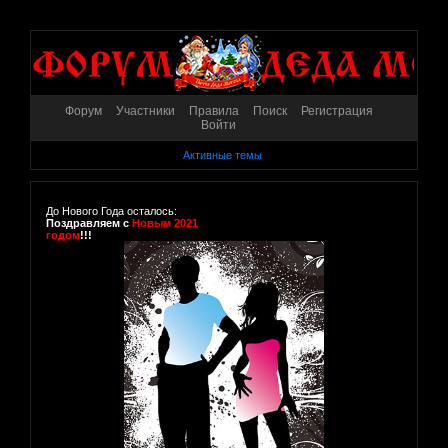
Форум
Участники
Правила
Поиск
Регистрация
Войти
Активные темы
До Нового Года осталось:
Поздравляем с
Новым 2021
годом
!!!