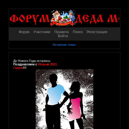
Форум
Участники
Правила
Поиск
Регистрация
Войти
Активные темы
До Нового Года осталось:
Поздравляем с
Новым 2021
годом
!!!