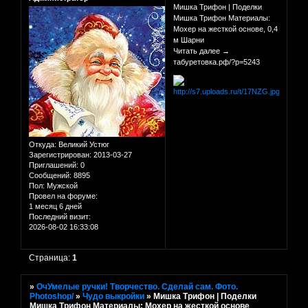
Мишка Трифон | Поделки
Мишка Трифон Материалы:
Мохер на жесткой основе, 0,4
м Шарни
Читать далее →
табуретовка.рф/?p=5243
Откуда:
Великий Устюг
Зарегистрирован
: 2013-03-27
Приглашений:
0
Сообщений:
8895
Пол:
Мужской
Провел на форуме:
1 месяц 6 дней
Последний визит:
2026-08-02 16:33:08
Страница:
1
»
ОчУмелые ручки! Творчество. Сделай сам. Фото.
Photoshop/
»
Чудо выкройки
»
Мишка Трифон | Поделки
Мишка Трифон Материалы: Мохер на жесткой основе