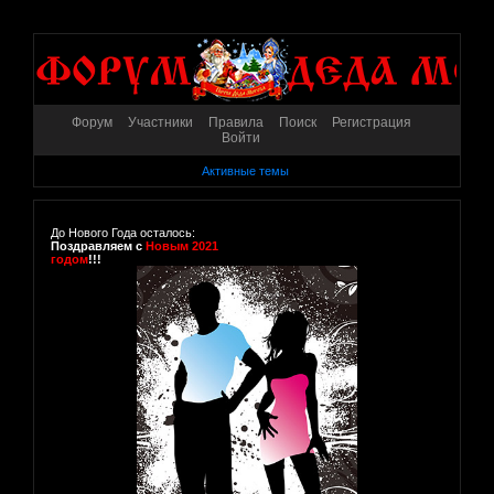
Форум
Участники
Правила
Поиск
Регистрация
Войти
Активные темы
До Нового Года осталось:
Поздравляем с
Новым 2021
годом
!!!