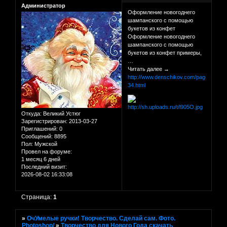
Администратор
Оформление новогоднего
шампанского с помощью
букетов из конфет
Оформление новогоднего
шампанского с помощью
букетов из конфет примеры,
…
Читать далее →
http://www.denschikov.com/page-
34.html
Откуда:
Великий Устюг
Зарегистрирован
: 2013-03-27
Приглашений:
0
Сообщений:
8895
Пол:
Мужской
Провел на форуме:
1 месяц 6 дней
Последний визит:
2026-08-02 16:33:08
Страница:
1
»
ОчУмелые ручки! Творчество. Сделай сам. Фото.
Photoshop/
»
Творчество для Нового Года скачать