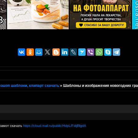
ошоп шаблони, клипарт скачать
»
Шаблоны и изображения новогодних гра
грамот скачать
https://cloud.mail.ru/public/HdpL/FdtjBfgdA