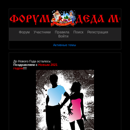
Форум
Участники
Правила
Поиск
Регистрация
Войти
Активные темы
До Нового Года осталось:
Поздравляем с
Новым 2021
годом
!!!