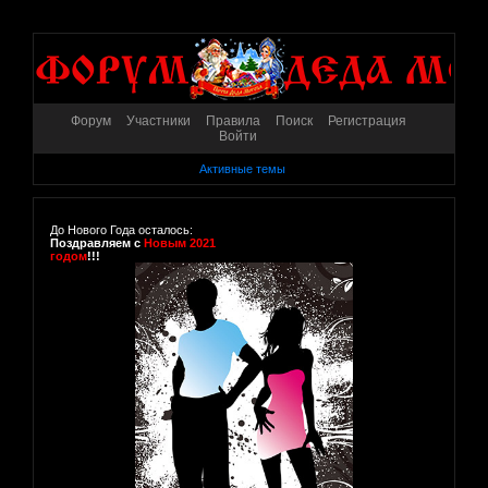
Форум
Участники
Правила
Поиск
Регистрация
Войти
Активные темы
До Нового Года осталось:
Поздравляем с
Новым 2021
годом
!!!