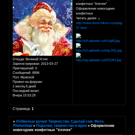
конфетных "ёлочек"
Оформление новогодних
конфетных
Читать далее →
http://www.denschikov.com/page-
37.html
Откуда:
Великий Устюг
Зарегистрирован
: 2013-03-27
Приглашений:
0
Сообщений:
8896
Пол:
Мужской
Провел на форуме:
1 месяц 6 дней
Последний визит:
Вчера 15:53:29
Страница:
1
»
ОчУмелые ручки! Творчество. Сделай сам. Фото.
Photoshop/
»
Поделки, творчество и идеи
»
Оформление
новогодних конфетных "ёлочек"