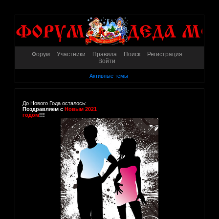
Форум
Участники
Правила
Поиск
Регистрация
Войти
Активные темы
До Нового Года осталось:
Поздравляем с
Новым 2021
годом
!!!