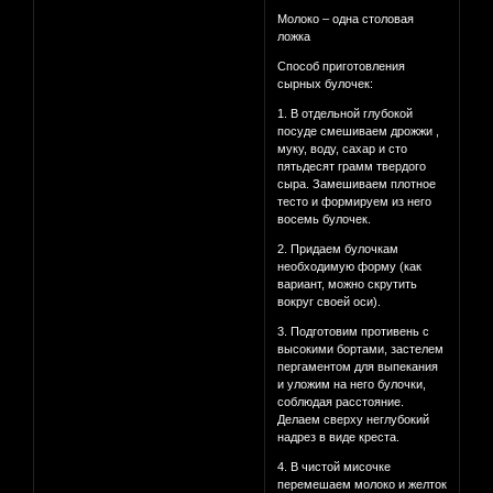
Молоко – одна столовая
ложка
Способ приготовления
сырных булочек:
1. В отдельной глубокой
посуде смешиваем дрожжи ,
муку, воду, сахар и сто
пятьдесят грамм твердого
сыра. Замешиваем плотное
тесто и формируем из него
восемь булочек.
2. Придаем булочкам
необходимую форму (как
вариант, можно скрутить
вокруг своей оси).
3. Подготовим противень с
высокими бортами, застелем
пергаментом для выпекания
и уложим на него булочки,
соблюдая расстояние.
Делаем сверху неглубокий
надрез в виде креста.
4. В чистой мисочке
перемешаем молоко и желток