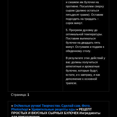
и смажем им булочки на
противне. Посыплем сверху
сыром (должно остаться
пятьдесят грамм). Оставим
подходить на тридцать –
сорок минут.
5. Прогреем духовку до
оптимальной температуры.
Поставим выпекаться
булочки на двадцать пять
минут. Остужаем и подаем к
обеденному столу.
В результате этих действий у
вас должны получиться
аппетитные и ароматные
булочки, которые будут,
кстати, и к завтраку, и как
дополнение к основной
трапезе.
Страница:
1
»
ОчУмелые ручки! Творчество. Сделай сам. Фото.
Photoshop/
»
Удивительные рецепты еды
»
РЕЦЕПТ
ПРОСТЫХ И ВКУСНЫХ СЫРНЫХ БУЛОЧЕК Ингредиенты
для приготовлени