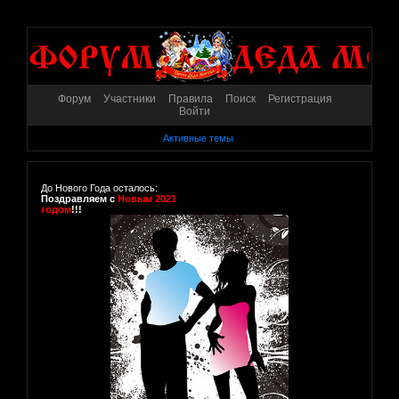
Форум
Участники
Правила
Поиск
Регистрация
Войти
Активные темы
До Нового Года осталось:
Поздравляем с
Новым 2021
годом
!!!