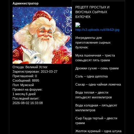
Администратор
РЕЦЕПТ ПРОСТЫХ И
ВКУСНЫХ СЫРНЫХ
БУЛОЧЕК
Ингредиенты для
приготовления сырных
булочек:
Мука пшеничная – триста
семьдесят пять грамм
Откуда:
Великий Устюг
Дрожжи сухие – семь грамм
Зарегистрирован
: 2013-03-27
Приглашений:
0
Соль – одна щепотка
Сообщений:
8895
Сахар – одна чайная ложечка
Пол:
Мужской
Провел на форуме:
Вода теплая – двести
1 месяц 6 дней
пятьдесят миллилитров
Последний визит:
2026-08-02 16:33:08
Вода холодная – пятьдесят
миллилитров
Сыр Гауда тертый – двести
грамм
Желток куриный – одна штука