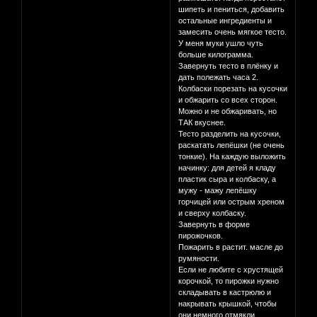
шипеть и пениться, добавить
остальные ингредиенты и
замесить очень мягкое тесто.
У меня муки ушло чуть
больше килограмма.
Завернуть тесто в плёнку и
дать полежать часа 2.
Колбаски порезать на кусочки
и обжарить со всех сторон.
Можно и не обжаривать, но
ТАК вкуснее.
Тесто разделить на кусочки,
раскатать лепёшки (не очень
тонкие). На каждую выложить
начинку: для детей я кладу
пластик сыра и колбаску, а
мужу - мажу лепёшку
горчицей или острым хреном
и сверху колбаску.
Завернуть в форме
пирожочков.
Пожарить в растит. масле до
румяности.
Если не любите с хрустящей
корочкой, то пирожки нужно
складывать в кастрюлю и
накрывать крышкой, чтобы
они немного отмякли.