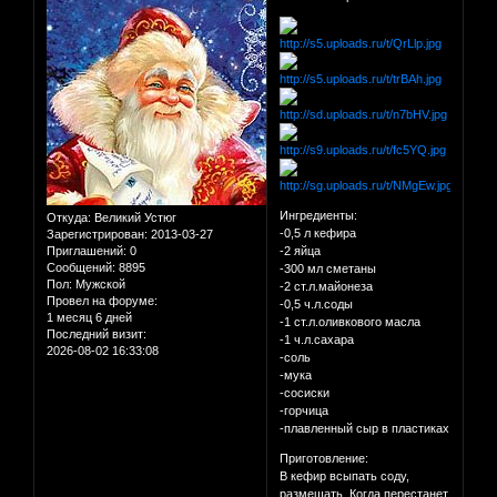
Ингредиенты:
Откуда:
Великий Устюг
-0,5 л кефира
Зарегистрирован
: 2013-03-27
Приглашений:
0
-2 яйца
Сообщений:
8895
-300 мл сметаны
Пол:
Мужской
-2 ст.л.майонеза
Провел на форуме:
-0,5 ч.л.соды
1 месяц 6 дней
-1 ст.л.оливкового масла
Последний визит:
-1 ч.л.сахара
2026-08-02 16:33:08
-соль
-мука
-сосиски
-горчица
-плавленный сыр в пластиках
Приготовление:
В кефир всыпать соду,
размешать. Когда перестанет