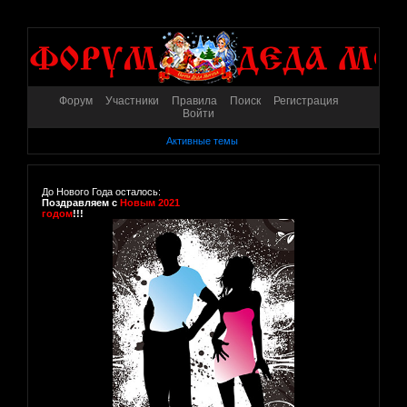
Форум
Участники
Правила
Поиск
Регистрация
Войти
Активные темы
До Нового Года осталось:
Поздравляем с
Новым 2021
годом
!!!