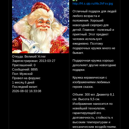
Отличный подарок для людей
любого возраста и
положения. Хороший
новогодний сюрприз для
детей. Главное - полезный и
приятный. Этот предмет
человек использует
ежедневно. Поэтому
подарочных кружек много не
бывает.
Откуда:
Великий Устюг
Подарочная кружка хорошо
Зарегистрирован
: 2013-03-27
Приглашений:
0
дополняет другие новогодние
Сообщений:
8895
подарки.
Пол:
Мужской
Кружка керамическая с
Провел на форуме:
изображениями любимых
1 месяц 6 дней
Последний визит:
героев сказок.
2026-08-02 16:33:08
Объем: 300 мл. Диаметр 8,1
см. Высота 9,5 см.
Изображение наносится по
новейшей технологии,
гарантирующей его
долговечность, стойкость к
высоким температурам и
механическим воздействиям.