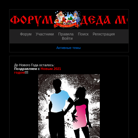
Форум
Участники
Правила
Поиск
Регистрация
Войти
Активные темы
До Нового Года осталось:
Поздравляем с
Новым 2021
годом
!!!