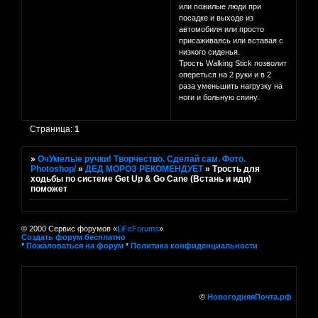
или пожилые люди при
посадке и выходе из
автомобиля или просто
присаживаясь или вставая с
низкого сиденья.
Трость Walking Stick позволит
опереться на 2 руки и в 2
раза уменьшить нагрузку на
ноги и больную спину.
Страница:
1
»
ОчУмелые ручки! Творчество. Сделай сам. Фото.
Photoshop/
»
ДЕД МОРОЗ РЕКОМЕНДУЕТ
»
Трость для
ходьбы по системе Get Up & Go Cane (Встань и иди)
поможет
© 2000 Сервис форумов «
LiFeForums
»
Создать форум бесплатно
*
Пожаловаться на форум
*
Политика конфиденциальности
©
НовогодняяПочта.рф