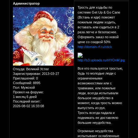
Администратор
Трость для ходьбы по
системе Get Up & Go Cane
(Встань и иди) поможет
пожилым людям ходить,
вставать или садиться в 2
раза легче и безопаснее.
Оформить заказ по новой
цене со скидкой 50%
http://domain-rf.ru/stick
Все кто пользуется тростью,
Откуда:
Великий Устюг
будь то молодые люди с
Зарегистрирован
: 2013-03-27
Приглашений:
0
ограниченными
Сообщений:
8895
возможностями или с
Пол:
Мужской
травмами, или пожилые
Провел на форуме:
люди, всегда испытывали
1 месяц 6 дней
большое неудобство в
Последний визит:
момент, когда трость можно
2026-08-02 16:33:08
выпустить из рук.
Трость всегда падала и
поднимать ее доставляло
большие неудобства.
Огромные неудобства
испытывают ослабленные