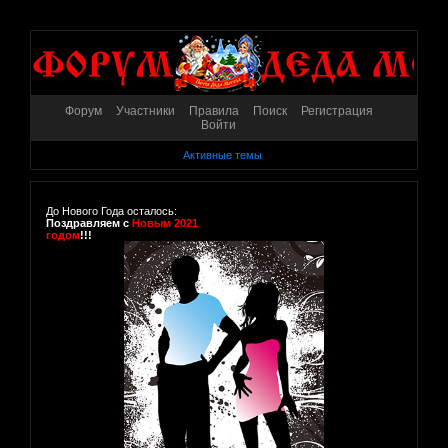
Форум
Участники
Правила
Поиск
Регистрация
Войти
Активные темы
До Нового Года осталось:
Поздравляем с
Новым 2021
годом
!!!