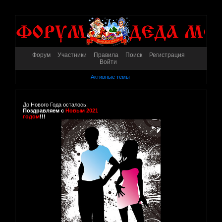
Форум
Участники
Правила
Поиск
Регистрация
Войти
Активные темы
До Нового Года осталось:
Поздравляем с
Новым 2021
годом
!!!