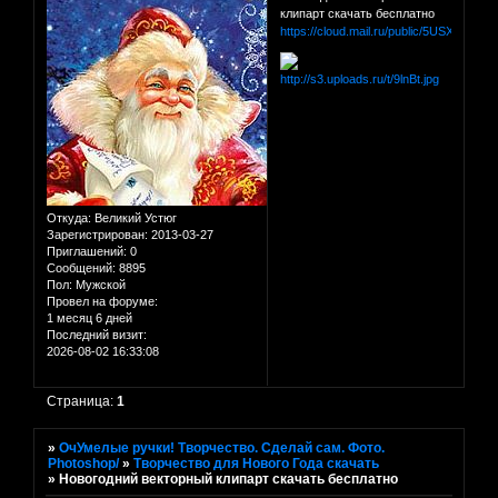
клипарт скачать бесплатно
https://cloud.mail.ru/public/5USX/Nc8a
Откуда:
Великий Устюг
Зарегистрирован
: 2013-03-27
Приглашений:
0
Сообщений:
8895
Пол:
Мужской
Провел на форуме:
1 месяц 6 дней
Последний визит:
2026-08-02 16:33:08
Страница:
1
»
ОчУмелые ручки! Творчество. Сделай сам. Фото.
Photoshop/
»
Творчество для Нового Года скачать
»
Новогодний векторный клипарт скачать бесплатно