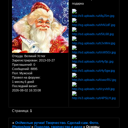
подарка
Откуда:
Великий Устюг
Зарегистрирован
: 2013-03-27
Приглашений:
0
Сообщений:
8895
Пол:
Мужской
Провел на форуме:
1 месяц 6 дней
Последний визит:
2026-08-02 16:33:08
Страница:
1
»
ОчУмелые ручки! Творчество. Сделай сам. Фото.
Photoshop/
»
Поделки, творчество и идеи
»
Основы