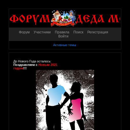
Форум
Участники
Правила
Поиск
Регистрация
Войти
Активные темы
До Нового Года осталось:
Поздравляем с
Новым 2021
годом
!!!