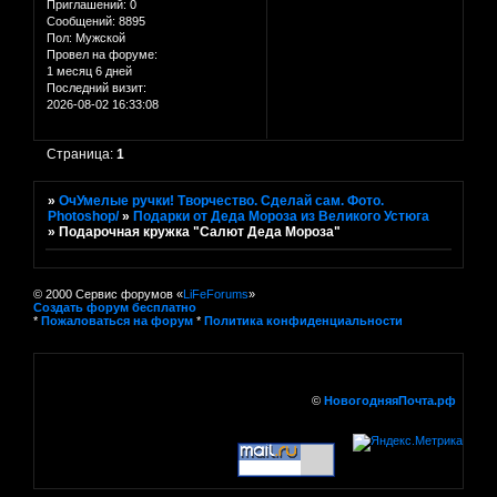
Приглашений:
0
Сообщений:
8895
Пол:
Мужской
Провел на форуме:
1 месяц 6 дней
Последний визит:
2026-08-02 16:33:08
Страница:
1
»
ОчУмелые ручки! Творчество. Сделай сам. Фото.
Photoshop/
»
Подарки от Деда Мороза из Великого Устюга
»
Подарочная кружка "Салют Деда Мороза"
© 2000 Сервис форумов «
LiFeForums
»
Создать форум бесплатно
*
Пожаловаться на форум
*
Политика конфиденциальности
©
НовогодняяПочта.рф