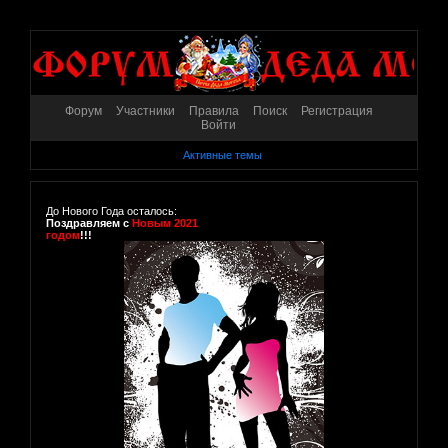
Форум
Участники
Правила
Поиск
Регистрация
Войти
Активные темы
До Нового Года осталось:
Поздравляем с
Новым 2021
годом
!!!