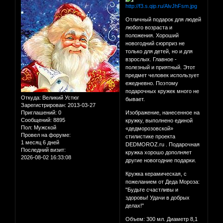
Отличный подарок для людей
любого возраста и
положения. Хороший
новогодний сюрприз не
только для детей, но и для
взрослых. Главное -
полезный и приятный. Этот
предмет человек использует
ежедневно. Поэтому
подарочных кружек много не
Откуда:
Великий Устюг
бывает.
Зарегистрирован
: 2013-03-27
Приглашений:
0
Изображение, нанесенное на
Сообщений:
8895
кружку, выполнено единой
Пол:
Мужской
«дедморозовской»
Провел на форуме:
стилистике проекта
1 месяц 6 дней
DEDMOROZ.ru . Подарочная
Последний визит:
кружка хорошо дополняет
2026-08-02 16:33:08
другие новогодние подарки.
Кружка керамическая, с
пожеланием от Деда Мороза:
"Будьте счастливы и
здоровы! Удачи в добрых
делах!"
Объем: 300 мл. Диаметр 8,1