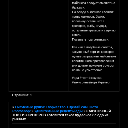
майонеза следует смешать с
белками.
На блюдо выложите слоями:
треть крекеров, белки,
половину оставшихся
крекеров, рыбу, огурцы,
остальные крекеры и сырную
смесь.
Посыпьте торт желтками.
Как и все подобные салаты,
закусочный торт из крекеров
лучше заправлять майонезом
собственного приготовления
или другим похожим соусом
на ваше усмотрение.
#еда #торт #закуска
#закусочныйторт #крекер
Страница:
1
»
ОчУмелые ручки! Творчество. Сделай сам. Фото.
Photoshop/
»
Удивительные рецепты еды
»
ЗАКУСОЧНЫЙ
ТОРТ ИЗ КРЕКЕРОВ Готовится такое чудесное блюдо из
рыбных