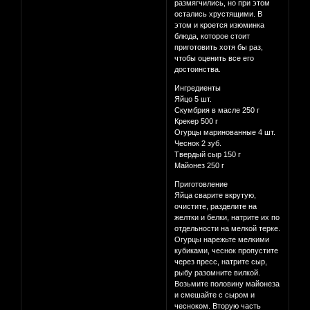
размягчились, но при этом
остались хрустящими. В
этом и кроется изюминка
блюда, которое стоит
приготовить хотя бы раз,
чтобы оценить все его
достоинства.
Ингредиенты
Яйцо 5 шт.
Скумбрия в масле 250 г
Крекер 500 г
Огурцы маринованные 4 шт.
Чеснок 2 зуб.
Твердый сыр 150 г
Майонез 250 г
Приготовление
Яйца сварите вкрутую,
очистите, разделите на
желтки и белки, натрите их по
отдельности на мелкой терке.
Огурцы нарежьте мелкими
кубиками, чеснок пропустите
через пресс, натрите сыр,
рыбу разомните вилкой.
Возьмите половину майонеза
и смешайте с сыром и
чесноком. Вторую часть