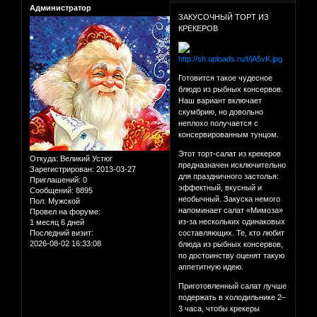
Администратор
ЗАКУСОЧНЫЙ ТОРТ ИЗ
КРЕКЕРОВ
Готовится такое чудесное
блюдо из рыбных консервов.
Наш вариант включает
скумбрию, но довольно
неплохо получается с
консервированным тунцом.
Этот торт-салат из крекеров
Откуда:
Великий Устюг
предназначен исключительно
Зарегистрирован
: 2013-03-27
для праздничного застолья:
Приглашений:
0
эффектный, вкусный и
Сообщений:
8895
необычный. Закуска немого
Пол:
Мужской
напоминает салат «Мимоза»
Провел на форуме:
из-за нескольких одинаковых
1 месяц 6 дней
Последний визит:
составляющих. Те, кто любит
2026-08-02 16:33:08
блюда из рыбных консервов,
по достоинству оценят такую
аппетитную идею.
Приготовленный салат лучше
подержать в холодильнике 2–
3 часа, чтобы крекеры