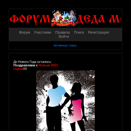
Форум
Участники
Правила
Поиск
Регистрация
Войти
Активные темы
До Нового Года осталось:
Поздравляем с
Новым 2021
годом
!!!