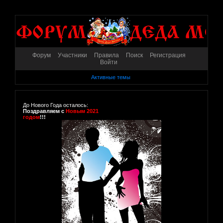
Форум
Участники
Правила
Поиск
Регистрация
Войти
Активные темы
До Нового Года осталось:
Поздравляем с
Новым 2021
годом
!!!