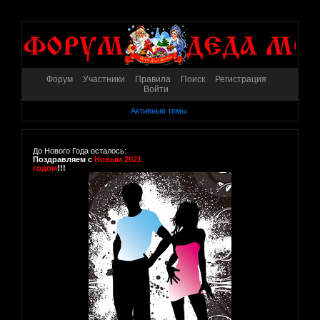
Форум
Участники
Правила
Поиск
Регистрация
Войти
Активные темы
До Нового Года осталось:
Поздравляем с
Новым 2021
годом
!!!