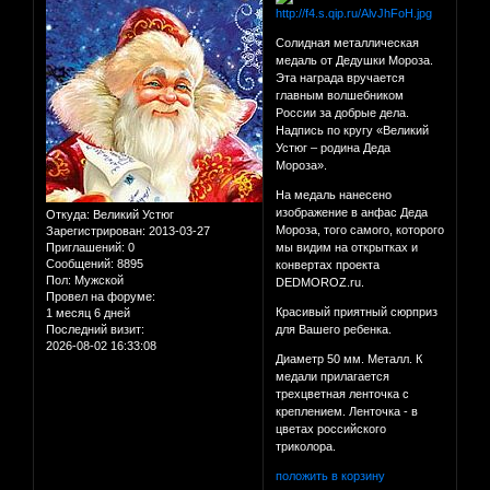
Солидная металлическая
медаль от Дедушки Мороза.
Эта награда вручается
главным волшебником
России за добрые дела.
Надпись по кругу «Великий
Устюг – родина Деда
Мороза».
На медаль нанесено
изображение в анфас Деда
Откуда:
Великий Устюг
Мороза, того самого, которого
Зарегистрирован
: 2013-03-27
Приглашений:
0
мы видим на открытках и
Сообщений:
8895
конвертах проекта
Пол:
Мужской
DEDMOROZ.ru.
Провел на форуме:
Красивый приятный сюрприз
1 месяц 6 дней
Последний визит:
для Вашего ребенка.
2026-08-02 16:33:08
Диаметр 50 мм. Металл. К
медали прилагается
трехцветная ленточка с
креплением. Ленточка - в
цветах российского
триколора.
положить в корзину