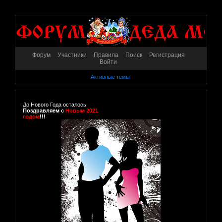
Форум
Участники
Правила
Поиск
Регистрация
Войти
Активные темы
До Нового Года осталось:
Поздравляем с
Новым 2021
годом
!!!