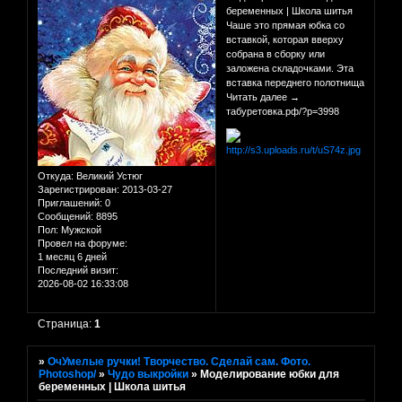
беременных | Школа шитья
Чаше это прямая юбка со
вставкой, которая вверху
собрана в сборку или
заложена складочками. Эта
вставка переднего полотнища
Читать далее →
табуретовка.рф/?p=3998
Откуда:
Великий Устюг
Зарегистрирован
: 2013-03-27
Приглашений:
0
Сообщений:
8895
Пол:
Мужской
Провел на форуме:
1 месяц 6 дней
Последний визит:
2026-08-02 16:33:08
Страница:
1
»
ОчУмелые ручки! Творчество. Сделай сам. Фото.
Photoshop/
»
Чудо выкройки
»
Моделирование юбки для
беременных | Школа шитья