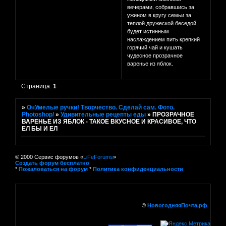
вечерами, собравшись за
ужином в кругу семьи за
теплой дружеской беседой,
будет истинным
наслаждением пить крепкий
горячий чай и кушать
чудесное прозрачное
варенье из яблок.
Страница:
1
»
ОчУмелые ручки! Творчество. Сделай сам. Фото.
Photoshop/
»
Удивительные рецепты еды
»
ПРОЗРАЧНОЕ
ВАРЕНЬЕ ИЗ ЯБЛОК - ТАКОЕ ВКУСНОЕ И КРАСИВОЕ, ЧТО
ЕЛ БЫ И ЕЛ
© 2000 Сервис форумов «
LiFeForums
»
Создать форум бесплатно
*
Пожаловаться на форум
*
Политика конфиденциальности
©
НовогодняяПочта.рф