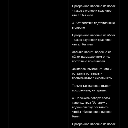
Прозрачное варенье из яблок
- такое вкусное и красивое,
что ел бы и ел
3. Вот яблочки подтопленные
в сиропе
Прозрачное варенье из яблок
- такое вкусное и красивое,
что ел бы и ел
Дальше варить варенье из
яблок на медленном огне,
постоянно помешивая.
Закипело, выключить его и
оставить остывать и
пропитываться сиропчиком.
Только так варенье станет
прозрачным, янтарным.
4. Положить поверх яблок
тарелку, груз (бутылку с
водой) сверху поставить,
чтобы яблоки все в сиропе
были
Прозрачное варенье из яблок