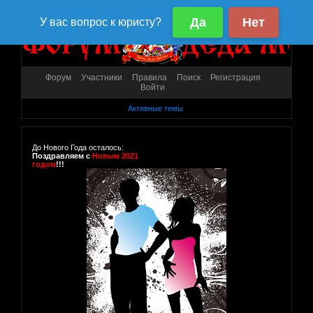
Форум
Участники
Правила
Поиск
Регистрация
Войти
Активные темы
До Нового Года осталось:
Поздравляем с
Новым 2021
годом
!!!