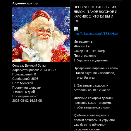
Администратор
ПРОЗРАЧНОЕ ВАРЕНЬЕ ИЗ
ЯБЛОК - ТАКОЕ ВКУСНОЕ И
КРАСИВОЕ, ЧТО ЕЛ БЫ И
ЕЛ!
Ингредиенты
Яблоки 1 кг
Сахар 1кг - 1кг 200гр
Приготовление
1. Удалить сердцевины.
Откуда:
Великий Устюг
Прозрачное варенье из яблок
Зарегистрирован
: 2013-03-27
- такое вкусное и красивое,
Приглашений:
0
что ел бы и ел
Сообщений:
8895
Пол:
Мужской
2. Засыпать сахаром и
Провел на форуме:
оставить на 10-12 часов.
1 месяц 6 дней
Последний визит:
Яблоки с сахаром должны
2026-08-02 16:33:08
постоять какое-то время,
чтобы выделился сироп.
Удобнее всего нарезать
яблоки вечером, к утру они
уже будут в яблочно–
сахарном сиропе.