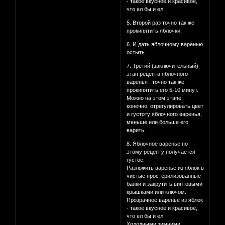
- такое вкусное и красивое,
что ел бы и ел
5. Второй раз точно так же
прокипятить яблочки.
6. И дать яблочному варенью
остыть.
7. Третий (заключительный)
этап рецепта яблочного
варенья : точно так же
прокипятить его 5-10 минут.
Можно на этом этапе,
конечно, отрегулировать цвет
и густоту яблочного варенья,
меньше или больше его
варить.
8. Яблочное варенье по
этому рецепту получается
густое.
Разложить варенье из яблок в
чистые простерилизованные
банки и закрутить винтовыми
крышками или ключом.
Прозрачное варенье из яблок
- такое вкусное и красивое,
что ел бы и ел
Холодными зимними