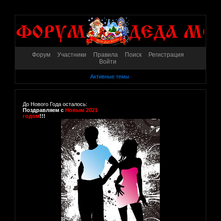
Форум
Участники
Правила
Поиск
Регистрация
Войти
Активные темы
До Нового Года осталось:
Поздравляем с
Новым 2021
годом
!!!