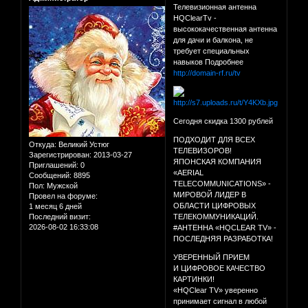
Телевизионная антенна
HQClearTv -
высококачественная антенна
для дачи и балкона, не
требует специальных
навыков Подробнее
http://domain-rf.ru/tv
Сегодня скидка 1300 рублей
ПОДХОДИТ ДЛЯ ВСЕХ
Откуда:
Великий Устюг
ТЕЛЕВИЗОРОВ!
Зарегистрирован
: 2013-03-27
ЯПОНСКАЯ КОМПАНИЯ
Приглашений:
0
«AERIAL
Сообщений:
8895
TELECOMMUNICATIONS» -
Пол:
Мужской
МИРОВОЙ ЛИДЕР В
Провел на форуме:
ОБЛАСТИ ЦИФРОВЫХ
1 месяц 6 дней
Последний визит:
ТЕЛЕКОММУНИКАЦИЙ.
2026-08-02 16:33:08
#АНТЕННА «HQCLEAR TV» -
ПОСЛЕДНЯЯ РАЗРАБОТКА!
УВЕРЕННЫЙ ПРИЕМ
И ЦИФРОВОЕ КАЧЕСТВО
КАРТИНКИ!
«HQClear TV» уверенно
принимает сигнал в любой