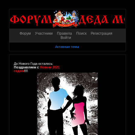
Форум
Участники
Правила
Поиск
Регистрация
Войти
Активные темы
До Нового Года осталось:
Поздравляем с
Новым 2021
годом
!!!