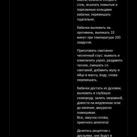
соль, всыпать помытые и
порезанные кольцами
кабачки, перемешать
тщательно.
Кабачки выложить на
противень, выпекать 15
минут при температуре 200
градусов.
Приготовить сметанно-
чесночный соус: вымыть и
измельчить укроп, раздавить
чеснок, смешать со
сметаной, добавить муку и
яйцо в массу, воду, снова
перемешать.
Кабачки достать из духовки,
выложить в глубокую
сковороду, залить заправкой,
довести на медленном огне
до кипения, аккуратно
помешивая.
Все, закуска готова,
приятного аппетита!
Делитесь рецептом с
друзьями, они будут в