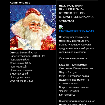
Администратор
НЕ ЖАРЮ КАБАЧКИ
ПРИНЦИПИАЛЬНО -
ГОТОВЛЮ ЛЕТНЮЮ
ВИТАМИННУЮ ЗАКУСКУ СО
СМЕТАНОЙ!
Поэтому наслаждайтесь
моментом и готовьте эту
вкусноту почаще! Сегодня
предлагаем классный рецепт
кабачков со сметаной.
Откуда:
Великий Устюг
Зарегистрирован
: 2013-03-27
Основные ингредиенты:
Приглашений:
0
Сообщений:
8895
Кабачки – 800 граммов
Пол:
Мужской
Сметана – 200 миллилитров
Провел на форуме:
Яйца – 1 штука
1 месяц 6 дней
Мука – 1 столовая ложка
Последний визит:
Подсолнечное масло – 3
2026-08-02 16:33:08
столовых ложки
Вода – половина стакана
Чеснок – 2 зубка
Как готовить:
В миску налить подсолнечное
масло, всыпать специи и