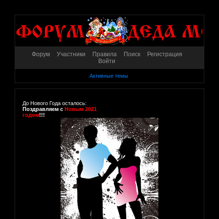
Форум
Участники
Правила
Поиск
Регистрация
Войти
Активные темы
До Нового Года осталось:
Поздравляем с
Новым 2021
годом
!!!