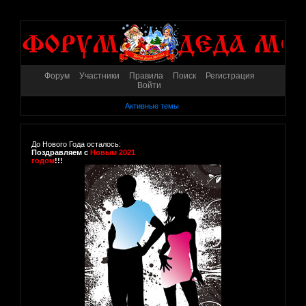
Форум
Участники
Правила
Поиск
Регистрация
Войти
Активные темы
До Нового Года осталось:
Поздравляем с
Новым 2021
годом
!!!