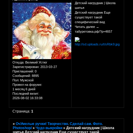
Детский нагрудник | Школа
шитья
Детский нагрудник Еще
существует такой
специфический вид
Читать далее →
табуретовка.рф/?p=4657
Откуда:
Великий Устюг
Зарегистрирован
: 2013-03-27
Приглашений:
0
Сообщений:
8895
Пол:
Мужской
Провел на форуме:
1 месяц 6 дней
Последний визит:
2026-08-02 16:33:08
Страница:
1
»
ОчУмелые ручки! Творчество. Сделай сам. Фото.
Photoshop/
»
Чудо выкройки
»
Детский нагрудник | Школа
шитья Детский нагрудник Еще существует такой