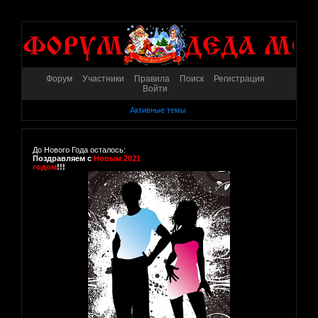
Форум
Участники
Правила
Поиск
Регистрация
Войти
Активные темы
До Нового Года осталось:
Поздравляем с
Новым 2021
годом
!!!