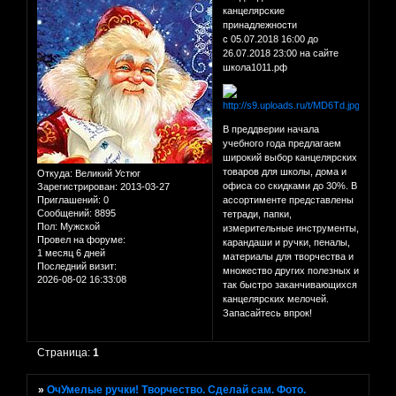
канцелярские
принадлежности
с 05.07.2018 16:00 до
26.07.2018 23:00 на сайте
школа1011.рф
В преддверии начала
учебного года предлагаем
широкий выбор канцелярских
товаров для школы, дома и
Откуда:
Великий Устюг
офиса со скидками до 30%. В
Зарегистрирован
: 2013-03-27
Приглашений:
0
ассортименте представлены
Сообщений:
8895
тетради, папки,
Пол:
Мужской
измерительные инструменты,
Провел на форуме:
карандаши и ручки, пеналы,
1 месяц 6 дней
материалы для творчества и
Последний визит:
множество других полезных и
2026-08-02 16:33:08
так быстро заканчивающихся
канцелярских мелочей.
Запасайтесь впрок!
Страница:
1
»
ОчУмелые ручки! Творчество. Сделай сам. Фото.