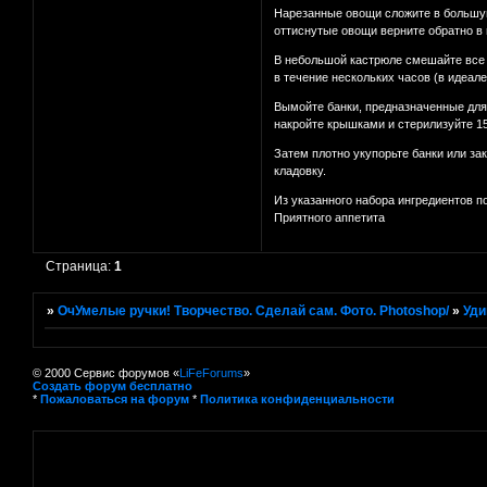
Нарезанные овощи сложите в большую 
оттиснутые овощи верните обратно в 
В небольшой кастрюле смешайте все и
в течение нескольких часов (в идеале 
Вымойте банки, предназначенные для
накройте крышками и стерилизуйте 15
Затем плотно укупорьте банки или з
кладовку.
Из указанного набора ингредиентов п
Приятного аппетита
Страница:
1
»
ОчУмелые ручки! Творчество. Сделай сам. Фото. Photoshop/
»
Уди
© 2000 Сервис форумов «
LiFeForums
»
Создать форум бесплатно
*
Пожаловаться на форум
*
Политика конфиденциальности