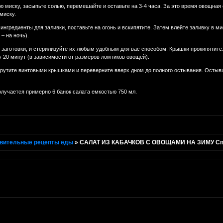
миску, засыпьте солью, перемешайте и оставьте на 3-4 часа. За это время овощная 
миску.
нгредиенты для заливки, поставьте на огонь и вскипятите. Затем влейте заливку в м
– на ночь).
 заготовки, и стерилизуйте их любым удобным для вас способом. Крышки прокипятите
-20 минут (в зависимости от размеров ломтиков овощей).
акрутите винтовыми крышками и переверните вверх дном до полного остывания. Остыв
олучается примерно 6 банок салата емкостью 750 мл.
вительные рецепты еды
»
САЛАТ ИЗ КАБАЧКОВ С ОВОЩАМИ НА ЗИМУ Спосо