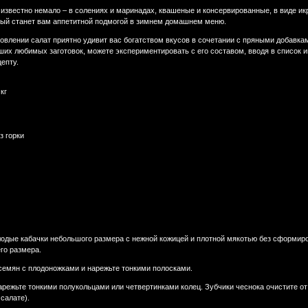
 известно немало – в солениях и маринадах, квашеные и консервированные, в виде ик
орый станет вам аппетитной подмогой в зимнем домашнем меню.
овлении салат приятно удивит вас богатством вкусов в сочетании с пряными добавками
ших любимых заготовок, можете экспериментировать с его составом, вводя в список и
цепту.
кг
з горки
лодые кабачки небольшого размера с нежной кожицей и плотной мякотью без сформиро
го размера.
 семян с плодоножками и нарежьте тонкими полосками.
арежьте тонкими полукольцами или четвертинками колец. Зубчики чеснока очистите от
салате).