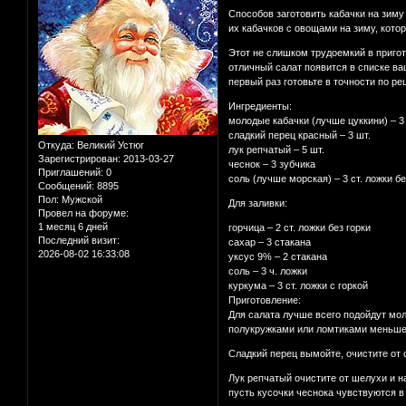
Способов заготовить кабачки на зиму
их кабачков с овощами на зиму, кот
Этот не слишком трудоемкий в пригот
отличный салат появится в списке ва
первый раз готовьте в точности по ре
Ингредиенты:
молодые кабачки (лучше цуккини) – 3 
сладкий перец красный – 3 шт.
Откуда:
Великий Устюг
лук репчатый – 5 шт.
Зарегистрирован
: 2013-03-27
чеснок – 3 зубчика
Приглашений:
0
соль (лучше морская) – 3 ст. ложки бе
Сообщений:
8895
Пол:
Мужской
Для заливки:
Провел на форуме:
1 месяц 6 дней
горчица – 2 ст. ложки без горки
Последний визит:
сахар – 3 стакана
2026-08-02 16:33:08
уксус 9% – 2 стакана
соль – 3 ч. ложки
куркума – 3 ст. ложки с горкой
Приготовление:
Для салата лучше всего подойдут мо
полукружками или ломтиками меньше
Сладкий перец вымойте, очистите от
Лук репчатый очистите от шелухи и н
пусть кусочки чеснока чувствуются в 