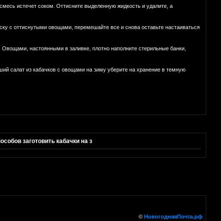
смесь истечет соком. Оттисните выделенную жидкость и удалите, а
иску с оттиснутыми овощами, перемешайте все и снова оставьте настаиваться
. Овощами, настоянными в заливке, плотно наполните стерильные банки,
ший салат из кабачков с овощами на зиму уберите на хранение в темную
бов заготовить кабачки на з
©
НовогодняяПочта.рф