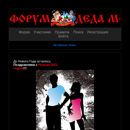
Форум
Участники
Правила
Поиск
Регистрация
Войти
Активные темы
До Нового Года осталось:
Поздравляем с
Новым 2021
годом
!!!