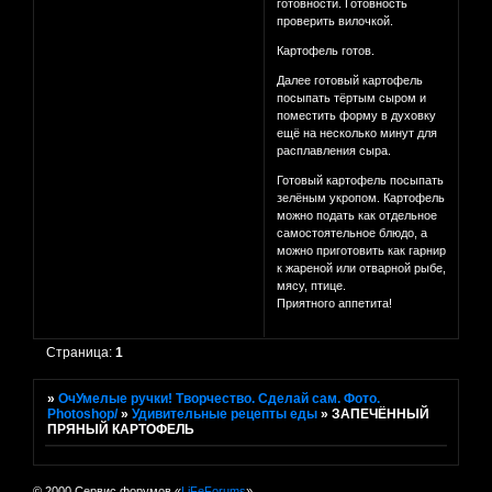
готовности. Готовность
проверить вилочкой.
Картофель готов.
Далее готовый картофель
посыпать тёртым сыром и
поместить форму в духовку
ещё на несколько минут для
расплавления сыра.
Готовый картофель посыпать
зелёным укропом. Картофель
можно подать как отдельное
самостоятельное блюдо, а
можно приготовить как гарнир
к жареной или отварной рыбе,
мясу, птице.
Приятного аппетита!
Страница:
1
»
ОчУмелые ручки! Творчество. Сделай сам. Фото.
Photoshop/
»
Удивительные рецепты еды
»
ЗАПЕЧЁННЫЙ
ПРЯНЫЙ КАРТОФЕЛЬ
© 2000 Сервис форумов «
LiFeForums
»