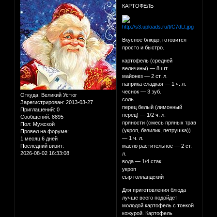
КАРТОФЕЛЬ
Вкусное блюдо, готовится
просто и быстро.
картофель (средней
величины) — 8 шт.
майонез — 2 ст. л.
паприка сладкая — 1 ч. л.
чеснок — 3 зуб.
Откуда:
Великий Устюг
соль
Зарегистрирован
: 2013-03-27
перец белый (лимонный
Приглашений:
0
перец) — 1/2 ч. л.
Сообщений:
8895
пряности (смесь пряных трав
Пол:
Мужской
(укроп, базилик, петрушка))
Провел на форуме:
— 1 ч. л.
1 месяц 6 дней
Последний визит:
масло растительное — 2 ст.
2026-08-02 16:33:08
л.
вода — 1/4 стак.
укроп
сыр голландский
Для приготовления блюда
лучше всего подойдет
молодой картофель с тонкой
кожурой. Картофель