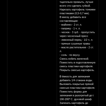
тщательно промыть, лучше
всего это сделать губкой.
Нарезать картофель тонкими
пластиками (0,5-0,7 мм).
В миску добавить все
составляющие:
- майонез - 2 ст. л.
- паприку - 1 ч. л.
- чеснок - 3 зуб. - пропустить
через чесночный пресс
- лимонный перец - 1/2 ч. л.
- пряные сушеные травы
- масло растительное - 2 ст.
л.
- соль - по вкусу.
Смесь взбить вилочкой.
Поместить в подготовленную
смесь пластики картофеля.
Покрыть смесью картофель.
В ёмкость для запекания
добавить 1/4 стакана воды.
Выложить покрытые пряной
смесью пластики картофеля.
Поместить форму для
запекания в разогретый до t
190-200* С. духовой шкаф.
Запекать картофель до