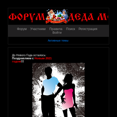
Форум
Участники
Правила
Поиск
Регистрация
Войти
Активные темы
До Нового Года осталось:
Поздравляем с
Новым 2021
годом
!!!