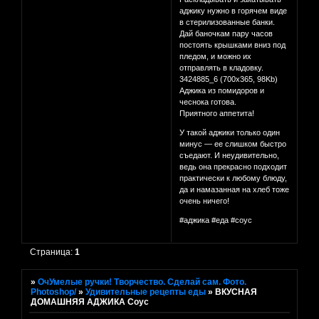
аджику нужно в горячем виде
в стерилизованные банки.
Дай баночкам пару часов
постоять крышками вниз под
пледом, и можно их
отправлять в кладовку.
3424885_6 (700x365, 98Kb)
Аджика из помидоров и
чеснока готова.
Приятного аппетита!
У такой аджики только один
минус — ее слишком быстро
съедают. И неудивительно,
ведь она прекрасно подходит
практически к любому блюду,
да и намазанная на хлеб тоже
очень ничего!
#аджика #еда #соус
Страница:
1
»
ОчУмелые ручки! Творчество. Сделай сам. Фото.
Photoshop/
»
Удивительные рецепты еды
»
ВКУСНАЯ
ДОМАШНЯЯ АДЖИКА Соус