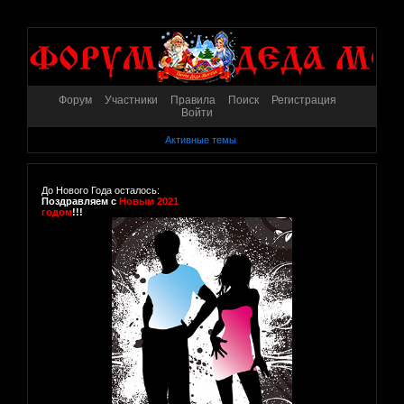
Форум
Участники
Правила
Поиск
Регистрация
Войти
Активные темы
До Нового Года осталось:
Поздравляем с
Новым 2021
годом
!!!