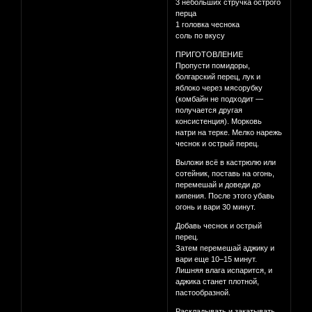
3 небольших стручка острого
перца
1 головка чеснока
соль по вкусу
ПРИГОТОВЛЕНИЕ
Пропусти помидоры,
болгарский перец, лук и
яблоко через мясорубку
(комбайн не подходит —
получается другая
консистенция). Морковь
натри на терке. Мелко нарежь
чеснок и острый перец.
Выложи всё в кастрюлю или
сотейник, поставь на огонь,
перемешай и доведи до
кипения. После этого убавь
огонь и вари 30 минут.
Добавь чеснок и острый
перец.
Затем перемешай аджику и
вари еще 10–15 минут.
Лишняя влага испарится, и
аджика станет плотной,
пастообразной.
Раскладывать и закатывать