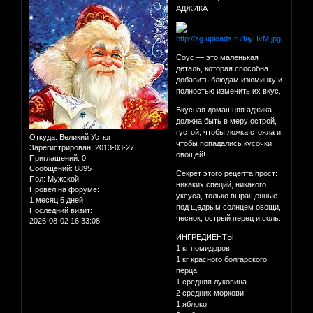
АДЖИКА
Соус — это маленькая
деталь, которая способна
добавить блюдам изюминку и
полностью изменить их вкус.
Вкусная домашняя аджика
должна быть в меру острой,
густой, чтобы ложка стояла и
Откуда:
Великий Устюг
чтобы попадались кусочки
Зарегистрирован
: 2013-03-27
овощей!
Приглашений:
0
Сообщений:
8895
Секрет этого рецепта прост:
Пол:
Мужской
никаких специй, никакого
Провел на форуме:
уксуса, только выращенные
1 месяц 6 дней
под щедрым солнцем овощи,
Последний визит:
чеснок, острый перец и соль.
2026-08-02 16:33:08
ИНГРЕДИЕНТЫ
1 кг помидоров
1 кг красного болгарского
перца
1 средняя луковица
2 средних моркови
1 яблоко