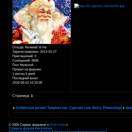
Откуда:
Великий Устюг
Зарегистрирован
: 2013-03-27
Приглашений:
0
Сообщений:
8895
Пол:
Мужской
Провел на форуме:
1 месяц 6 дней
Последний визит:
2026-08-02 16:33:08
Страница:
1
»
ОчУмелые ручки! Творчество. Сделай сам. Фото. Photoshop/
»
Уди
© 2000 Сервис форумов «
LiFeForums
»
Создать форум бесплатно
*
Пожаловаться на форум
*
Политика конфиденциальности