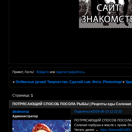
Привет, Гость!
Войдите
или
зарегистрируйтесь
.
»
ОчУмелые ручки! Творчество. Сделай сам. Фото. Photoshop/
»
Уди
Страница:
1
ПОТРЯСАЮЩИЙ СПОСОБ ПОСОЛА РЫБЫ | Рецепты еды Соленая г
dedmoroz
Поделиться
2018-06-23 12:22:32
Администратор
ПОТРЯСАЮЩИЙ СПОСОБ ПОСОЛА РЫ
Соленая горбуша в масле с луком Эт
Читать далее →
https://banned/De6Dc