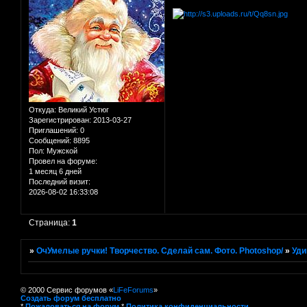
Откуда:
Великий Устюг
Зарегистрирован
: 2013-03-27
Приглашений:
0
Сообщений:
8895
Пол:
Мужской
Провел на форуме:
1 месяц 6 дней
Последний визит:
2026-08-02 16:33:08
Страница:
1
»
ОчУмелые ручки! Творчество. Сделай сам. Фото. Photoshop/
»
Уди
© 2000 Сервис форумов «
LiFeForums
»
Создать форум бесплатно
*
Пожаловаться на форум
*
Политика конфиденциальности