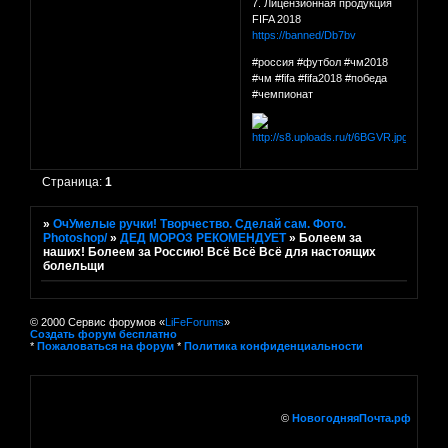
7. Лицензионная продукция
FIFA 2018
https://banned/Db7bv
#россия #футбол #чм2018
#чм #fifa #fifa2018 #победа
#чемпионат
Страница:
1
»
ОчУмелые ручки! Творчество. Сделай сам. Фото.
Photoshop/
»
ДЕД МОРОЗ РЕКОМЕНДУЕТ
»
Болеем за
наших! Болеем за Россию! Всё Всё Всё для настоящих
болельщи
© 2000 Сервис форумов «
LiFeForums
»
Создать форум бесплатно
*
Пожаловаться на форум
*
Политика конфиденциальности
©
НовогодняяПочта.рф