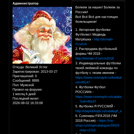
Администратор
Болеем за наших! Болеем за
Россию!
Всё Всё Всё для настоящих
болельщиков!
1. Авторские футболки
Футболист Медведь
Матрёшка -
http://domain-
rf.ru/cm
2. Распродажа футбольной
формы ЧМ 2018 -
http://domain-rf.ru/cm2018
3. Индивидуальные футболки
Откуда:
Великий Устюг
твоей любимой команды по
Зарегистрирован
: 2013-03-27
футболу с твоим именем -
Приглашений:
0
https://www.vsemayki.ru/football_world
Сообщений:
8895
ref=49147
Пол:
Мужской
4. Футболки Футбол
Провел на форуме:
РОССИИя -
1 месяц 6 дней
https://www.vsemayki.ru/catalog/futbol/
Последний визит:
… ?ref=49147
2026-08-02 16:33:08
5. Футболки Я РУССКИЙ -
http://maykishops.ru/catalog/I_am_Russ
6. Сувениры FIFA 2018 (ЧМ
2018 Россия) -
https://my-
shop.ru/shop/catalogue/20424
… rtner=1713