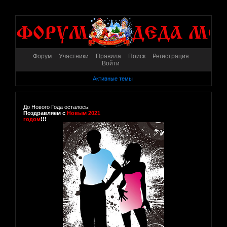
Форум
Участники
Правила
Поиск
Регистрация
Войти
Активные темы
До Нового Года осталось:
Поздравляем с
Новым 2021
годом
!!!