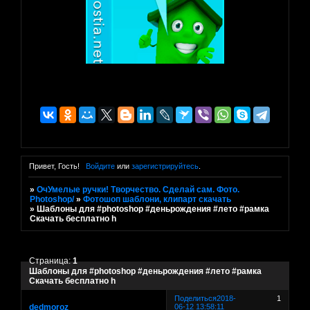
Привет, Гость!
Войдите
или
зарегистрируйтесь
.
»
ОчУмелые ручки! Творчество. Сделай сам. Фото.
Photoshop/
»
Фотошоп шаблони, клипарт скачать
»
Шаблоны для #photoshop #деньрождения #лето #рамка
Скачать бесплатно h
Страница:
1
Шаблоны для #photoshop #деньрождения #лето #рамка
Скачать бесплатно h
Поделиться
2018-
1
dedmoroz
06-12 13:58:11