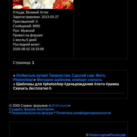
Откуда:
Великий Устюг
Зарегистрирован
: 2013-03-27
Приглашений:
0
Сообщений:
8895
Пол:
Мужской
Провел на форуме:
1 месяц 6 дней
Последний визит:
2026-08-02 16:33:08
Страница:
1
»
ОчУмелые ручки! Творчество. Сделай сам. Фото.
Photoshop/
»
Фотошоп шаблони, клипарт скачать
»
Шаблоны для #photoshop #деньрождения #лето #рамка
Скачать бесплатно h
© 2000 Сервис форумов «
LiFeForums
»
Создать форум бесплатно
*
Пожаловаться на форум
*
Политика конфиденциальности
©
НовогодняяПочта.рф