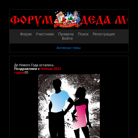
Форум
Участники
Правила
Поиск
Регистрация
Войти
Активные темы
До Нового Года осталось:
Поздравляем с
Новым 2021
годом
!!!