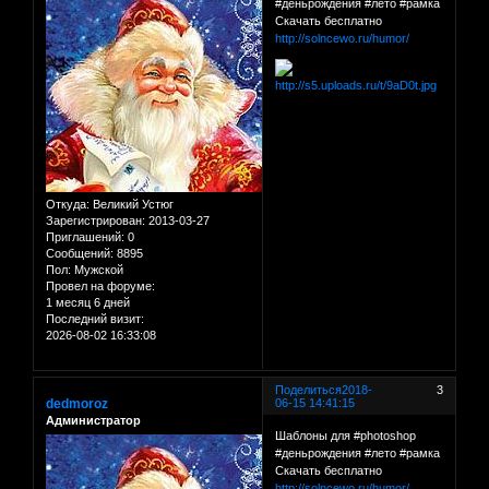
#деньрождения #лето #рамка
Скачать бесплатно
http://solncewo.ru/humor/
Откуда:
Великий Устюг
Зарегистрирован
: 2013-03-27
Приглашений:
0
Сообщений:
8895
Пол:
Мужской
Провел на форуме:
1 месяц 6 дней
Последний визит:
2026-08-02 16:33:08
Поделиться
2018-
3
dedmoroz
06-15 14:41:15
Администратор
Шаблоны для #photoshop
#деньрождения #лето #рамка
Скачать бесплатно
http://solncewo.ru/humor/