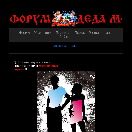
Форум
Участники
Правила
Поиск
Регистрация
Войти
Активные темы
До Нового Года осталось:
Поздравляем с
Новым 2021
годом
!!!