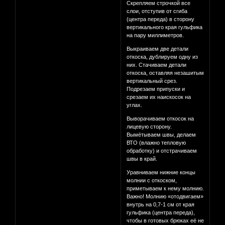
Скрепляем строчкой все
слои, отступив от сгиба
(центра переда) в сторону
вертикального края гульфика
на пару миллиметров.
Выкраиваем две детали
откоска, дублируем одну из
них. Стачиваем детали
откоска, оставляя незашитым
вертикальный срез.
Подрезаем припуски и
срезаем их наискосок на
углах.
Выворачиваем откосок на
лицевую сторону.
Вымётываем швы, делаем
ВТО (влажно тепловую
обработку) и отстрачиваем
швы в край.
Уравниваем нижние концы
молнии с откоском,
приметываем к нему молнию.
Важно! Молнию «отодвигаем»
внутрь на 0,7-1 см от края
гульфика (центра переда),
чтобы в готовых брюках её не