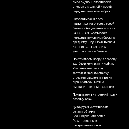
было видно. Притачиваем
откосок с молнией к левой
передней половинке брюк.
Обрабатываем срез
притачивания откоска косой
бейкой. Она длиннее откоска
на 1,5-2 см. Стачиваем
передние половинки брюк по
среднему шву. Обмётываем
их, прихватывая внизу
участок с косой бейкой.
Притачиваем вторую сторону
застёжки молнии к гульфику.
Укорачиваем тесьму
застёжки молнии сверху –
отрезаем лишнее и ставим
ограничители. Можно
выполнить ручные закрепки.
Пришиваем внутренний пояс-
обтачку брюк
Дублируем и стачиваем
детали обтачки
цельнокроеного пояса.
Разутюживаем и
растрачиваем швы.