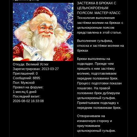
ЗАСТЕЖКА В БРЮКАХ С
ЦЕЛЬНОКРОЕНЫМ
ПОЯСОМ. МАСТЕР-КЛАСС
Технология выполнения
застёжки молнии на брюках с
цельнокроеным поясом
представлена в этой статье.
Выполнение гульфика,
откоска и застёжки молнии на
брюках
Брюки выполнены на
подкладке. Прежде чем
Откуда:
Великий Устюг
пришить к ним застёжку
Зарегистрирован
: 2013-03-27
Приглашений:
0
молнию, подготавливаем
Сообщений:
8895
передние половинки брюк.
Пол:
Мужской
Процесс подготовки показан
Провел на форуме:
пошагово. На правой
1 месяц 6 дней
половинке брюк дублируем
Последний визит:
цельнокроеный гульфик.
2026-08-02 16:33:08
Примётываем подкладку к
передним половинкам брюк.
Отворачиваем на
изнаночную сторону и
приутюживаем
цельнокроеный гульфик.