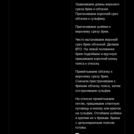
Уравниваем длины верхнего
среза брюк и обтачки.
Притачиваем короткий срез
обтачки к гульфику.
Притачиваем шлёвки к
верхнему срезу брюк.
Чисто вытачиваем верхний
срез брюк обтачкой. Делаем
ВТО. На левой половинке
брюк подгибаем и вручную
пришиваем короткий конец
пояса к откоску.
Примётываем обтачку к
верхнему срезу брюк.
Сначала пристрачиваем к
брюкам обтачку пояса, затем
отстрачиваем гульфик.
На откоске промётываем
петлю, пришиваем ответную
пуговицу и кнопку или крючок
на гульфик. Отгибаем шлёвки
и крепим их к брюкам. Брюки
с цельнокроеным поясом
готовы.