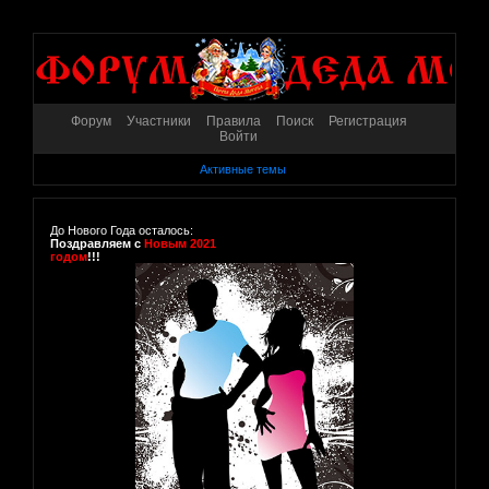
Форум
Участники
Правила
Поиск
Регистрация
Войти
Активные темы
До Нового Года осталось:
Поздравляем с
Новым 2021
годом
!!!