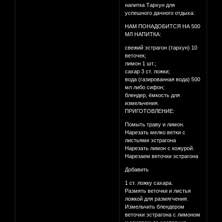
напитка Тархун для
успешного дачного отдыха:
НАМ ПОНАДОБИТСЯ НА 500
МЛ НАПИТКА:
свежий эстрагон (тархун) 10
веточек;
лимон 1 шт.;
сахар 3 ст. ложки;
вода (газированная вода) 500
мл либо сифон;
блендер, ёмкость для
измельчения.
ПРИГОТОВЛЕНИЕ:
Помыть траву и лимон.
Нарезать мелко ветки с
листьями эстрагона
Нарезать лимон с кожурой.
Нарезаем веточки эстрагона
Добавить
1 ст. ложку сахара.
Размять веточки и листья
ложкой для размягчения.
Измельчить блендером
веточки эстрагона с лимоном