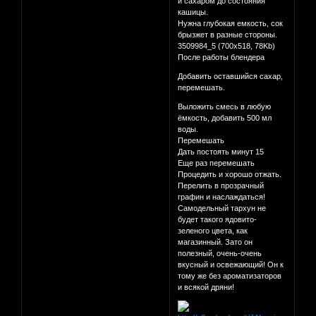
и сахаром до состояния
кашицы.
Нужна глубокая емкость, сок
брызжет в разные стороны.
3509984_5 (700x518, 78Kb)
После работы блендера
Добавить оставшийся сахар,
перемешать.
Выложить смесь в любую
ёмкость, добавить 500 мл
воды.
Перемешать
Дать постоять минут 15
Еще раз перемешать
Процедить и хорошо отжать.
Перелить в прозрачный
графин и наслаждаться!
Самодельный тархун не
будет такого ядовито-
зеленого цвета, как
магазинный. Зато он
полезный, очень-очень
вкусный и освежающий! Он к
тому же без ароматизаторов
и всякой дряни!