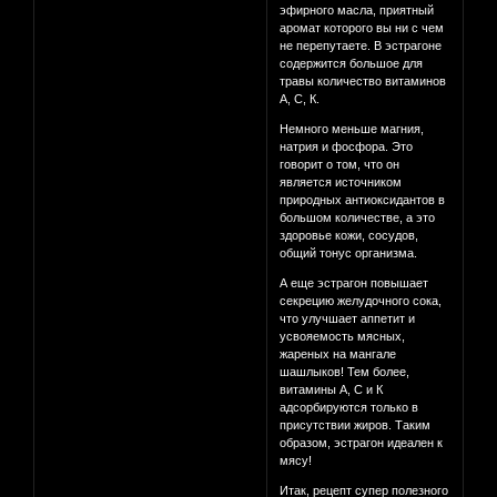
эфирного масла, приятный
аромат которого вы ни с чем
не перепутаете. В эстрагоне
содержится большое для
травы количество витаминов
А, С, К.
Немного меньше магния,
натрия и фосфора. Это
говорит о том, что он
является источником
природных антиоксидантов в
большом количестве, а это
здоровье кожи, сосудов,
общий тонус организма.
А еще эстрагон повышает
секрецию желудочного сока,
что улучшает аппетит и
усвояемость мясных,
жареных на мангале
шашлыков! Тем более,
витамины А, С и К
адсорбируются только в
присутствии жиров. Таким
образом, эстрагон идеален к
мясу!
Итак, рецепт супер полезного