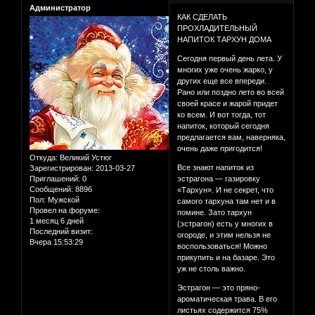
Администратор
КАК СДЕЛАТЬ
ПРОХЛАДИТЕЛЬНЫЙ
НАПИТОК ТАРХУН ДОМА
Сегодня первый день лета. У
многих уже очень жарко, у
других еще все впереди.
Рано или поздно лето во всей
своей красе и жарой придет
ко всем. И вот тогда, тот
напиток, который сегодня
предлагается вам, наверняка,
очень даже пригодится!
Откуда:
Великий Устюг
Все знают напиток из
Зарегистрирован
: 2013-03-27
Приглашений:
0
эстрагона — газировку
Сообщений:
8896
«Тархун». И не секрет, что
Пол:
Мужской
самого тархуна там нет и в
Провел на форуме:
помине. Зато тархун
1 месяц 6 дней
(эстрагон) есть у многих в
Последний визит:
огороде, и этим нельзя не
Вчера 15:53:29
воспользоваться! Можно
прикупить и на базаре. Это
уж не столь важно.
Эстрагон — это пряно-
ароматическая трава. В его
листьях содержится 75%