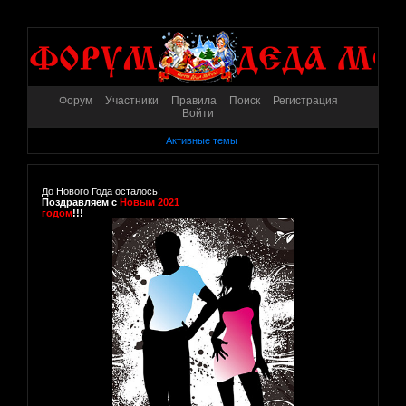
Форум
Участники
Правила
Поиск
Регистрация
Войти
Активные темы
До Нового Года осталось:
Поздравляем с
Новым 2021
годом
!!!