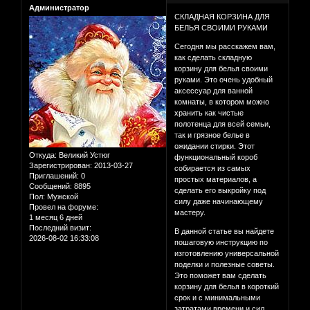
Администратор
СКЛАДНАЯ КОРЗИНА ДЛЯ
БЕЛЬЯ СВОИМИ РУКАМИ
Сегодня мы расскажем вам,
как сделать складную
корзину для белья своими
руками. Это очень удобный
аксессуар для ванной
комнаты, в котором можно
хранить как чистые
полотенца для всей семьи,
так и грязное белье в
ожидании стирки. Этот
Откуда:
Великий Устюг
функциональный короб
Зарегистрирован
: 2013-03-27
собирается из самых
Приглашений:
0
простых материалов, а
Сообщений:
8895
сделать его выкройку под
Пол:
Мужской
силу даже начинающему
Провел на форуме:
мастеру.
1 месяц 6 дней
Последний визит:
В данной статье вы найдете
2026-08-02 16:33:08
пошаговую инструкцию по
изготовлению универсальной
поделки и полезные советы.
Это поможет вам сделать
корзину для белья в короткий
срок и с минимальными
затратами времени и сил.