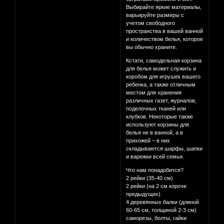
Выбирайте яркие материалы,
варьируйте размеры с
учетом свободного
пространства в вашей ванной
и количеством белья, которое
вы обычно храните.
Кстати, самодельная корзина
для белья может служить и
коробом для игрушек вашего
ребенка, а также отличным
местом для хранения
различных газет, журналов,
поделочных тканей или
клубков. Некоторые также
используют корзины для
белья не в ванной, а в
прихожей – в них
складываются шарфы, шапки
и варежки всей семьи.
Что нам понадобится?
2 рейки (35-40 см)
2 рейки (на 2 см короче
предыдущих)
4 деревянных балки (длиной
60-65 см, толщиной 2-3 см)
саморезы, болты, гайки