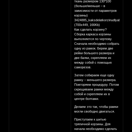
ткань размером 130*100
(больше/меньше – в
зависимости от параметров
корзины)
3424885_kaksdelatkorzinudlyabelyasvo
(700x449, 166Kb)
Как сделать корзину?
Сборка каркаса корзины
выполняется по чертежу.
Сначала необходимо собрать
одну из рамок. Берем две
рейки большего размера и
две балки, скрепляем их
между собой с помощью
саморезов.
Затем собираем еще одну
рамку – меньшего размера.
Повторяем процедуру. Потом
скрещиваем рамки между
собой и скрепляем их в
центре болтами.
Делаем это так, чтобы рамки
могли свободно двигаться.
Приступаем к шитью
тряпичной корзины. Для
начала необходимо сделать