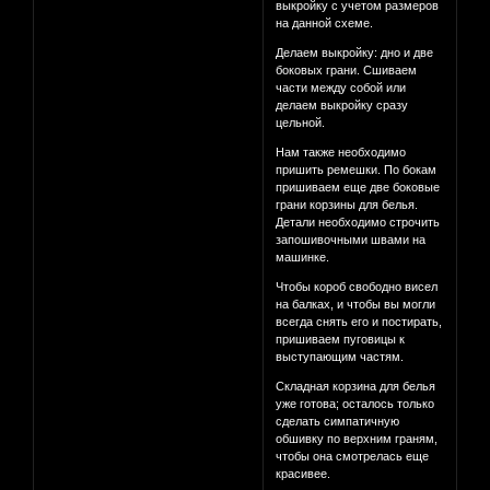
выкройку с учетом размеров
на данной схеме.
Делаем выкройку: дно и две
боковых грани. Сшиваем
части между собой или
делаем выкройку сразу
цельной.
Нам также необходимо
пришить ремешки. По бокам
пришиваем еще две боковые
грани корзины для белья.
Детали необходимо строчить
запошивочными швами на
машинке.
Чтобы короб свободно висел
на балках, и чтобы вы могли
всегда снять его и постирать,
пришиваем пуговицы к
выступающим частям.
Складная корзина для белья
уже готова; осталось только
сделать симпатичную
обшивку по верхним граням,
чтобы она смотрелась еще
красивее.