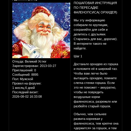
ПОШАГОВАЯ ИНСТРУКЦИЯ
ПО ПЕРЕСАДКЕ
ФАЛЕНОПСИСА( ОРХИДЕЯ)
Мы эту информацию
собирали по крупицам,
сохраняйте для себя и
делитесь с друзьями.
Старались для вас, дорогие).
В интернете такого не
найдете.
Шаг 1
Откуда:
Великий Устюг
Достаньте орхидею из горшка
Зарегистрирован
: 2013-03-27
и положите её в широкий таз.
Приглашений:
0
Чтобы вам легче было
Сообщений:
8895
вытащить орхидею, помните
Пол:
Мужской
слегка стенки горшка. Если
Провел на форуме:
это не поможет – аккуратно,
1 месяц 6 дней
Последний визит:
чтобы не повредить
2026-08-02 16:33:08
воздушные корни
фаленопсиса, разрежьте или
разбейте старый горшок.
Обычно, чем сильнее
развита корневая у
фаленопсиса, тем крепче она
«держится» за горшок, и тем