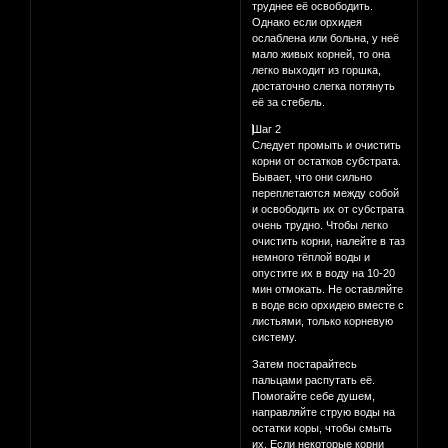
труднее её освободить.
Однако если орхидея
ослаблена или больна, у неё
мало живых корней, то она
легко выходит из горшка,
достаточно слегка потянуть
её за стебель.
⃣⃣Шаг 2
Следует промыть и очистить
корни от остатков субстрата.
Бывает, что они сильно
переплетаются между собой
и освободить их от субстрата
очень трудно. Чтобы легко
очистить корни, налейте в таз
немного тёплой воды и
опустите их в воду на 10-20
мин отмокать. Не оставляйте
в воде всю орхидею вместе с
листьями, только корневую
систему.
Затем постарайтесь
пальцами распутать её.
Помогайте себе душем,
направляйте струю воды на
остатки коры, чтобы смыть
их. Если некоторые корни