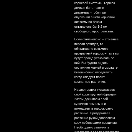
корневой системы. Горшок
должен быть такого
диаметра, чтобы при
опускании в него корневой
системы по бокам
оставалось бы 1-2 см
свободного пространства.
Если фаленопсис – это ваша
первая орхидея, то
обязательно возьмите
прозрачный горшок – так вам
будет проще ухаживать за
ней. Вы будете видеть
состояние корней и сможете
безошибочно определять,
когда следует полить
комнатное растение.
На дно горшка укладываем
слой коры крупной фракции.
Затем досыпаем слой
кусочков помельче и
помещаем в горшок само
растение. Придерживая
растение рукой добавляем
кору небольшими порциями.
Необходимо заполнить