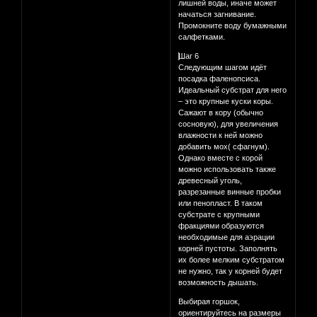
лишней воды, иначе может
начаться загнивание.
Промокните воду бумажными
салфетками.
⃣⃣Шаг 6
Следующим шагом идёт
посадка фаленопсиса.
Идеальный субстрат для него
– это крупные куски коры.
Сажают в кору (обычно
сосновую), для увеличения
влажности к ней можно
добавить мох( сфагнум).
Однако вместе с корой
можно использовать также
древесный уголь,
разрезанные винные пробки
или пенопласт. В таком
субстрате с крупными
фракциями образуются
необходимые для аэрации
корней пустоты. Заполнять
их более мелким субстратом
не нужно, так у корней будет
возможность дышать.
Выбирая горшок,
ориентируйтесь на размеры