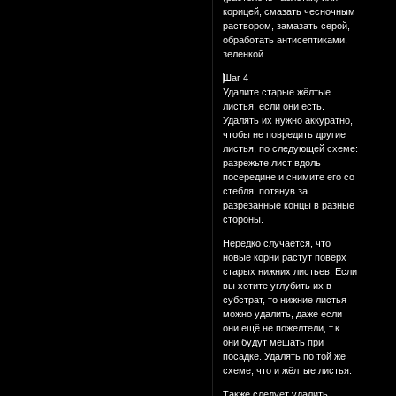
корицей, смазать чесночным
раствором, замазать серой,
обработать антисептиками,
зеленкой.
⃣⃣Шаг 4
Удалите старые жёлтые
листья, если они есть.
Удалять их нужно аккуратно,
чтобы не повредить другие
листья, по следующей схеме:
разрежьте лист вдоль
посередине и снимите его со
стебля, потянув за
разрезанные концы в разные
стороны.
Нередко случается, что
новые корни растут поверх
старых нижних листьев. Если
вы хотите углубить их в
субстрат, то нижние листья
можно удалить, даже если
они ещё не пожелтели, т.к.
они будут мешать при
посадке. Удалять по той же
схеме, что и жёлтые листья.
Также следует удалить