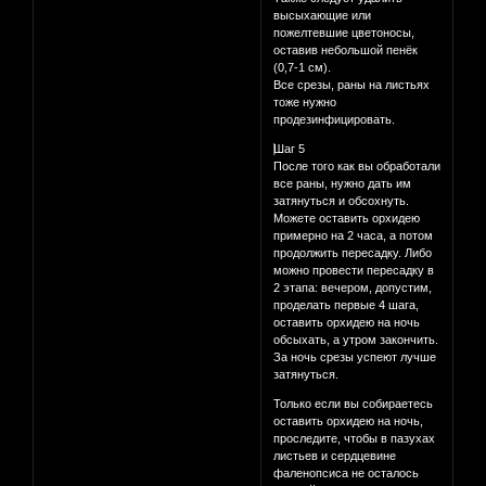
высыхающие или
пожелтевшие цветоносы,
оставив небольшой пенёк
(0,7-1 см).
Все срезы, раны на листьях
тоже нужно
продезинфицировать.
⃣Шаг 5
После того как вы обработали
все раны, нужно дать им
затянуться и обсохнуть.
Можете оставить орхидею
примерно на 2 часа, а потом
продолжить пересадку. Либо
можно провести пересадку в
2 этапа: вечером, допустим,
проделать первые 4 шага,
оставить орхидею на ночь
обсыхать, а утром закончить.
За ночь срезы успеют лучше
затянуться.
Только если вы собираетесь
оставить орхидею на ночь,
проследите, чтобы в пазухах
листьев и сердцевине
фаленопсиса не осталось