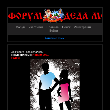
Форум
Участники
Правила
Поиск
Регистрация
Войти
Активные темы
До Нового Года осталось:
Поздравляем с
Новым 2021
годом
!!!