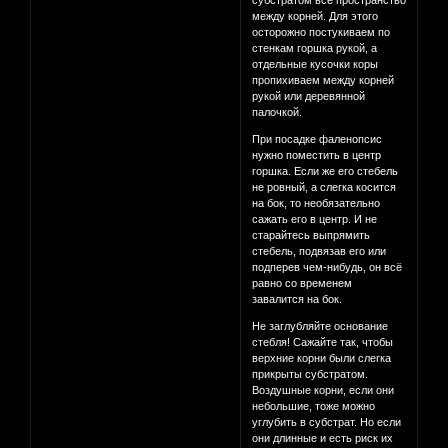
субстратом все пространство
между корней. Для этого
осторожно постукиваем по
стенкам горшка рукой, а
отдельные кусочки коры
пропихиваем между корней
рукой или деревянной
палочкой.
При посадке фаленопсис
нужно поместить в центр
горшка. Если же его стебель
не ровный, а слегка косится
на бок, то необязательно
сажать его в центр. И не
старайтесь выпрямить
стебель, подвязав его или
подперев чем-нибудь, он всё
равно со временем
завалится на бок.
Не заглубляйте основание
стебля! Сажайте так, чтобы
верхние корни были слегка
прикрыты субстратом.
Воздушные корни, если они
небольшие, тоже можно
углубить в субстрат. Но если
они длинные и есть риск их