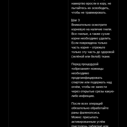
намертво вросли в кору, не
пытайтесь их освободить,
чтобы не травмировать.
⃣Шаг 3
Внимательно осмотрите
корневую на наличие гнили.
Все гнилые, а также сухие
корни необходимо удалить.
Если повреждена только
часть корня – отрежьте
только эту часть до здоровой
(зелёной или белой) ткани.
Перед процедурой
«обрезания» ножницы
необходимо
продезинфицировать
спиртом или подержать над
огнём, чтобы не занести
через открытые срезы какую-
либо инфекцию.
После всех операций
обязательно обработайте
раны фаленопсиса.
Можно: присыпать
активированным углём
(растолочь таблетки) или