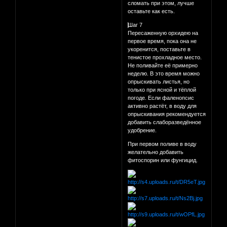
сломать при этом, лучше
оставьте как есть.
⃣⃣Шаг 7
Пересаженную орхидею на
первое время, пока она не
укоренится, поставьте в
тенистое прохладное место.
Не поливайте её примерно
неделю. В это время можно
опрыскивать листья, но
только при ясной и тёплой
погоде. Если фаленопсис
активно растёт, в воду для
опрыскивания рекомендуется
добавить слаборазведённое
удобрение.
При первом поливе в воду
желательно добавить
фитоспорин или фунгицид.